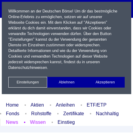
Willkommen an der Deutschen Börse! Um dir das bestmögliche
Online-Erlebnis zu ermöglichen, setzen wir auf unserer
Webseite Cookies ein. Mit dem Klicken auf "Akzeptieren"
erklärst du dich damit einverstanden, dass wir Cookies oder
verwandte Technologien verwenden dürfen. Über den Button
"Einstellungen" kannst du der Verwendung der genannten
Dienste im Einzelnen zustimmen oder widersprechen.
Detaillierte Informationen und wie du der Verwendung von
Cookies und verwandten Technologien auf dieser Website
Name / WKN / ISIN / Kürzel
jederzeit widersprechen kannst, findest du in unseren
Datenschutzhinweisen
.
Newsletter
Kontakt
English
Einstellungen
Ablehnen
Akzeptieren
Xetra Realtime
Watchlist
Portfolio
Login
Home
Aktien
Anleihen
ETF/ETP
Fonds
Rohstoffe
Zertifikate
Nachhaltig
News
Wissen
Einstieg