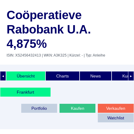
Coöperatieve
Rabobank U.A.
4,875%
ISIN: XS2456432413
| WKN: A3K325
| Kürzel: -
| Typ: Anleihe
Übersicht
Charts
News
Kurshi
◄
►
Frankfurt
Portfolio
Kaufen
Verkaufen
Watchlist