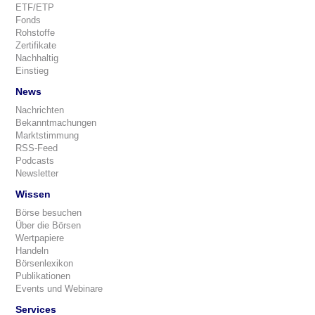
ETF/ETP
Fonds
Rohstoffe
Zertifikate
Nachhaltig
Einstieg
News
Nachrichten
Bekanntmachungen
Marktstimmung
RSS-Feed
Podcasts
Newsletter
Wissen
Börse besuchen
Über die Börsen
Wertpapiere
Handeln
Börsenlexikon
Publikationen
Events und Webinare
Services