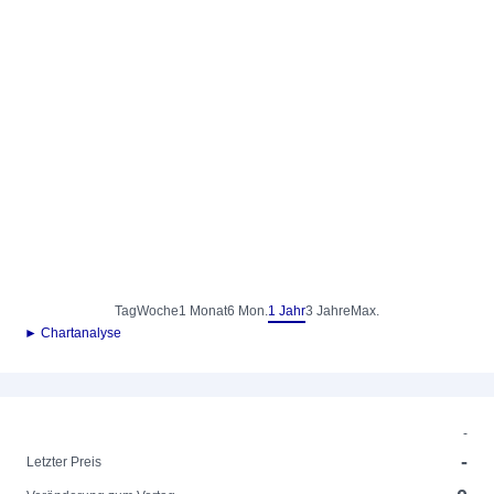
Tag
Woche
1 Monat
6 Mon.
1 Jahr
3 Jahre
Max.
► Chartanalyse
-
-
Letzter Preis