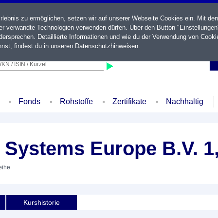
ebnis zu ermöglichen, setzen wir auf unserer Webseite Cookies ein. Mit de
der verwandte Technologien verwenden dürfen. Über den Button "Einstellungen
ersprechen. Detaillierte Informationen und wie du der Verwendung von Cooki
nst, findest du in unseren
Datenschutzhinweisen
.
KN / ISIN / Kürzel
Fonds
Rohstoffe
Zertifikate
Nachhaltig
 Systems Europe B.V. 1
eihe
Kurshistorie