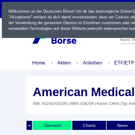
LIVE
Willkommen an der Deutschen Börse! Um dir das bestmögliche Online-Erl
"Akzeptieren" erklärst du dich damit einverstanden, dass wir Cookies o
der Verwendung der genannten Dienste im Einzelnen zustimmen oder wid
verwandten Technologien auf dieser Website jederzeit widersprechen kan
Name / W
Home
Aktien
Anleihen
ETF/ETP
American Medical
ISIN: XS2452435295
| WKN: A3K25R
| Kürzel: CH0A
| Typ: Anl
Übersicht
Charts
News
◄