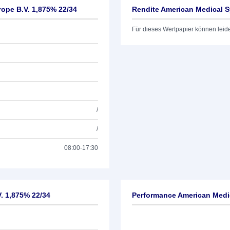
ope B.V. 1,875% 22/34
Rendite American Medical S
Für dieses Wertpapier können leid
/
/
08:00-17:30
. 1,875% 22/34
Performance American Medic