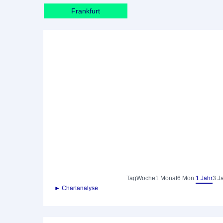
Frankfurt
Tag
Woche
1 Monat
6 Mon.
1 Jahr
3 J
► Chartanalyse