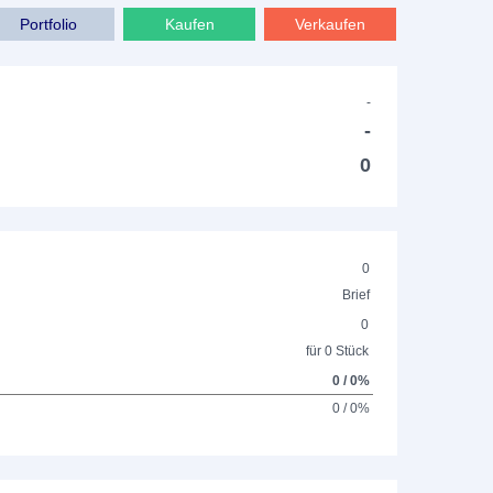
Portfolio
Kaufen
Verkaufen
-
-
0
0
Brief
0
für 0 Stück
0 / 0%
0 / 0%