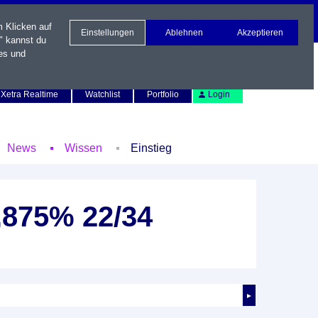
m Klicken auf
Einstellungen
Ablehnen
Akzeptieren
" kannst du
es und
Newsletter
Kontakt
English
Xetra Realtime
Watchlist
Portfolio
Login
News
Wissen
Einstieg
,875% 22/34
►