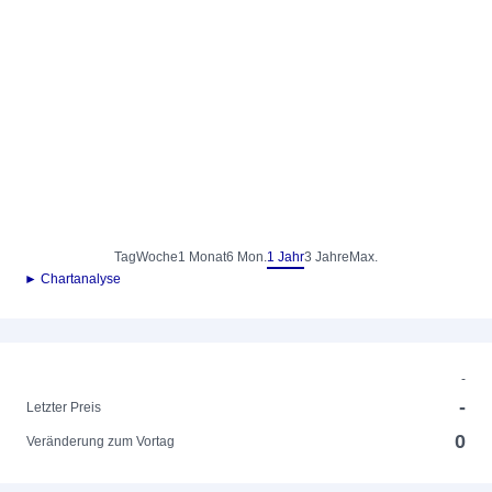
Tag
Woche
1 Monat
6 Mon.
1 Jahr
3 Jahre
Max.
► Chartanalyse
-
-
Letzter Preis
0
Veränderung zum Vortag