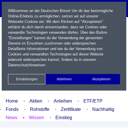
Willkommen an der Deutschen Börse! Um dir das bestmögliche
Online-Erlebnis zu ermöglichen, setzen wir auf unserer
Webseite Cookies ein. Mit dem Klicken auf "Akzeptieren"
erklärst du dich damit einverstanden, dass wir Cookies oder
verwandte Technologien verwenden dürfen. Über den Button
"Einstellungen" kannst du der Verwendung der genannten
Dienste im Einzelnen zustimmen oder widersprechen.
Detaillierte Informationen und wie du der Verwendung von
Cookies und verwandten Technologien auf dieser Website
Name / WKN / ISIN / Kürzel
jederzeit widersprechen kannst, findest du in unseren
Datenschutzhinweisen
.
Newsletter
Kontakt
English
Einstellungen
Ablehnen
Akzeptieren
Xetra Realtime
Watchlist
Portfolio
Login
Home
Aktien
Anleihen
ETF/ETP
Fonds
Rohstoffe
Zertifikate
Nachhaltig
News
Wissen
Einstieg