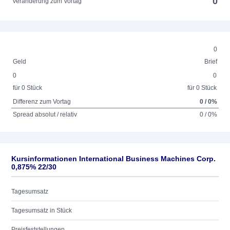
0
Veränderung zum Vortag
0
Geld
Brief
0
0
für 0 Stück
für 0 Stück
Differenz zum Vortag
0 / 0%
Spread absolut / relativ
0 / 0%
Kursinformationen International Business Machines Corp.
0,875% 22/30
Tagesumsatz
Tagesumsatz in Stück
Preisfeststellungen