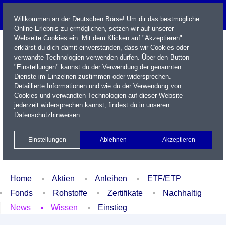
Willkommen an der Deutschen Börse! Um dir das bestmögliche
Online-Erlebnis zu ermöglichen, setzen wir auf unserer
Webseite Cookies ein. Mit dem Klicken auf "Akzeptieren"
erklärst du dich damit einverstanden, dass wir Cookies oder
verwandte Technologien verwenden dürfen. Über den Button
"Einstellungen" kannst du der Verwendung der genannten
Dienste im Einzelnen zustimmen oder widersprechen.
Detaillierte Informationen und wie du der Verwendung von
Cookies und verwandten Technologien auf dieser Website
Name / WKN / ISIN / Kürzel
jederzeit widersprechen kannst, findest du in unseren
Datenschutzhinweisen
.
Newsletter
Kontakt
English
Einstellungen
Ablehnen
Akzeptieren
Xetra Realtime
Watchlist
Portfolio
Login
Home
Aktien
Anleihen
ETF/ETP
Fonds
Rohstoffe
Zertifikate
Nachhaltig
News
Wissen
Einstieg