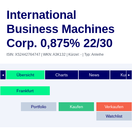
International
Business Machines
Corp. 0,875% 22/30
ISIN: XS2442764747
| WKN: A3K132
| Kürzel: -
| Typ: Anleihe
Übersicht
Charts
News
Kurshi
◄
►
Frankfurt
Portfolio
Kaufen
Verkaufen
Watchlist