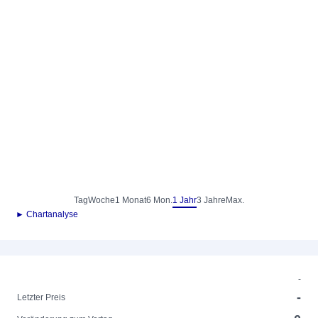
Tag
Woche
1 Monat
6 Mon.
1 Jahr
3 Jahre
Max.
► Chartanalyse
-
-
Letzter Preis