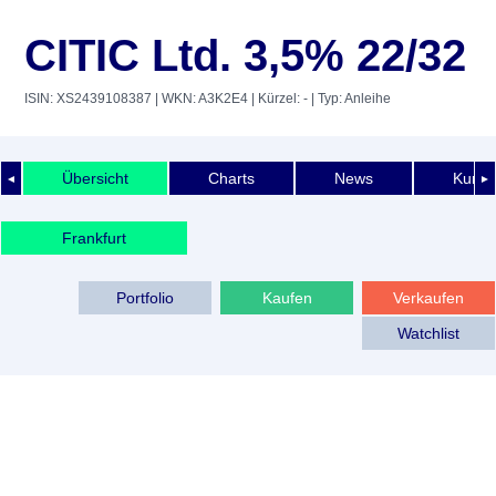
CITIC Ltd. 3,5% 22/32
ISIN: XS2439108387
| WKN: A3K2E4
| Kürzel: -
| Typ: Anleihe
Übersicht
Charts
News
Kurshi
◄
►
Frankfurt
Portfolio
Kaufen
Verkaufen
Watchlist