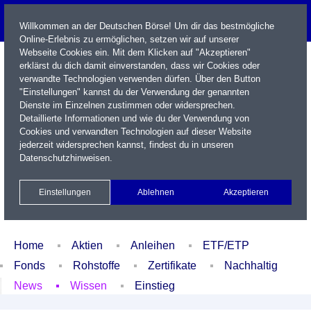
Willkommen an der Deutschen Börse! Um dir das bestmögliche
Online-Erlebnis zu ermöglichen, setzen wir auf unserer
Webseite Cookies ein. Mit dem Klicken auf "Akzeptieren"
erklärst du dich damit einverstanden, dass wir Cookies oder
verwandte Technologien verwenden dürfen. Über den Button
"Einstellungen" kannst du der Verwendung der genannten
Dienste im Einzelnen zustimmen oder widersprechen.
Detaillierte Informationen und wie du der Verwendung von
Cookies und verwandten Technologien auf dieser Website
Name / WKN / ISIN / Kürzel
jederzeit widersprechen kannst, findest du in unseren
Datenschutzhinweisen
.
Newsletter
Kontakt
English
Einstellungen
Ablehnen
Akzeptieren
Xetra Realtime
Watchlist
Portfolio
Login
Home
Aktien
Anleihen
ETF/ETP
Fonds
Rohstoffe
Zertifikate
Nachhaltig
News
Wissen
Einstieg