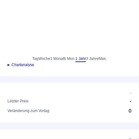
Tag
Woche
1 Monat
6 Mon.
1 Jahr
3 Jahre
Max.
► Chartanalyse
-
-
Letzter Preis
0
Veränderung zum Vortag