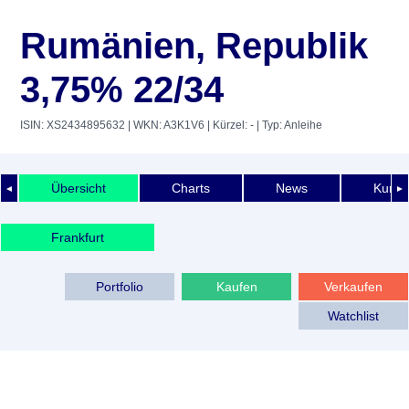
Rumänien, Republik
3,75% 22/34
ISIN: XS2434895632
| WKN: A3K1V6
| Kürzel: -
| Typ: Anleihe
Übersicht
Charts
News
Kurshi
◄
►
Frankfurt
Portfolio
Kaufen
Verkaufen
Watchlist