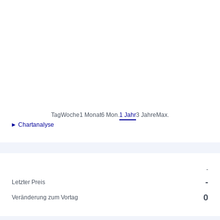
Tag
Woche
1 Monat
6 Mon.
1 Jahr
3 Jahre
Max.
► Chartanalyse
-
-
Letzter Preis
0
Veränderung zum Vortag