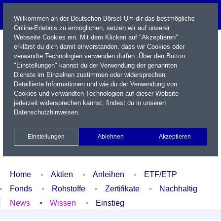
Willkommen an der Deutschen Börse! Um dir das bestmögliche
Online-Erlebnis zu ermöglichen, setzen wir auf unserer
Webseite Cookies ein. Mit dem Klicken auf "Akzeptieren"
erklärst du dich damit einverstanden, dass wir Cookies oder
verwandte Technologien verwenden dürfen. Über den Button
"Einstellungen" kannst du der Verwendung der genannten
Dienste im Einzelnen zustimmen oder widersprechen.
Detaillierte Informationen und wie du der Verwendung von
Cookies und verwandten Technologien auf dieser Website
Name / WKN / ISIN / Kürzel
jederzeit widersprechen kannst, findest du in unseren
Datenschutzhinweisen
.
Newsletter
Kontakt
English
Einstellungen
Ablehnen
Akzeptieren
Xetra Realtime
Watchlist
Portfolio
Login
Home
Aktien
Anleihen
ETF/ETP
Fonds
Rohstoffe
Zertifikate
Nachhaltig
News
Wissen
Einstieg