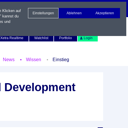
m Klicken auf
Einstellungen
Ablehnen
Akzeptieren
" kannst du
es und
Newsletter
Kontakt
English
Xetra Realtime
Watchlist
Portfolio
Login
News
Wissen
Einstieg
nd Development