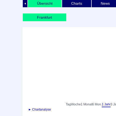
Übersicht
Charts
News
◄
Frankfurt
Tag
Woche
1 Monat
6 Mon.
1 Jahr
3 J
► Chartanalyse