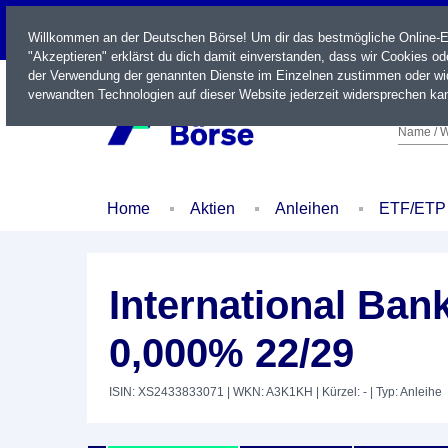
LIVE
Willkommen an der Deutschen Börse! Um dir das bestmögliche Online-Erl
"Akzeptieren" erklärst du dich damit einverstanden, dass wir Cookies o
der Verwendung der genannten Dienste im Einzelnen zustimmen oder wid
verwandten Technologien auf dieser Website jederzeit widersprechen kan
Name / W
Home
Aktien
Anleihen
ETF/ETP
International Ban
0,000% 22/29
ISIN: XS2433833071
| WKN: A3K1KH
| Kürzel: -
| Typ: Anleihe