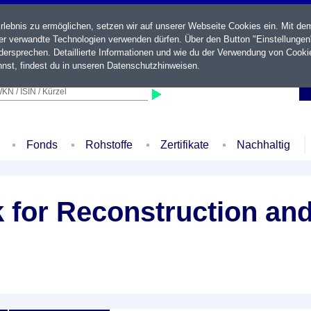
ebnis zu ermöglichen, setzen wir auf unserer Webseite Cookies ein. Mit de
der verwandte Technologien verwenden dürfen. Über den Button "Einstellungen
ersprechen. Detaillierte Informationen und wie du der Verwendung von Cooki
nst, findest du in unseren
Datenschutzhinweisen
.
KN / ISIN / Kürzel
Fonds
Rohstoffe
Zertifikate
Nachhaltig
k for Reconstruction a