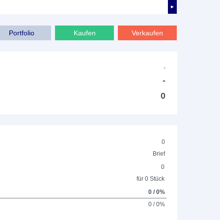
►
Portfolio
Kaufen
Verkaufen
-
-
0
0
Brief
0
für 0 Stück
0 / 0%
0 / 0%