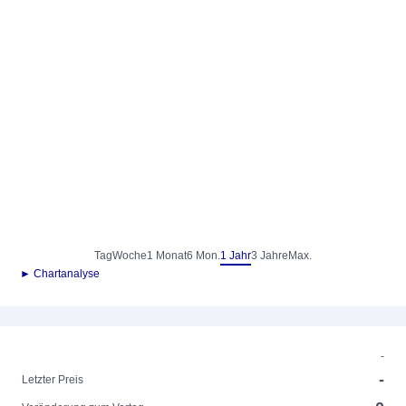
Tag
Woche
1 Monat
6 Mon.
1 Jahr
3 Jahre
Max.
► Chartanalyse
-
-
Letzter Preis