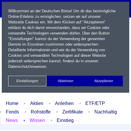
Willkommen an der Deutschen Börse! Um dir das bestmögliche
Online-Erlebnis zu ermöglichen, setzen wir auf unserer
Webseite Cookies ein. Mit dem Klicken auf "Akzeptieren"
erklärst du dich damit einverstanden, dass wir Cookies oder
verwandte Technologien verwenden dürfen. Über den Button
"Einstellungen" kannst du der Verwendung der genannten
Dienste im Einzelnen zustimmen oder widersprechen.
Detaillierte Informationen und wie du der Verwendung von
Cookies und verwandten Technologien auf dieser Website
Name / WKN / ISIN / Kürzel
jederzeit widersprechen kannst, findest du in unseren
Datenschutzhinweisen
.
Newsletter
Kontakt
English
Einstellungen
Ablehnen
Akzeptieren
Xetra Realtime
Watchlist
Portfolio
Login
Home
Aktien
Anleihen
ETF/ETP
Fonds
Rohstoffe
Zertifikate
Nachhaltig
News
Wissen
Einstieg