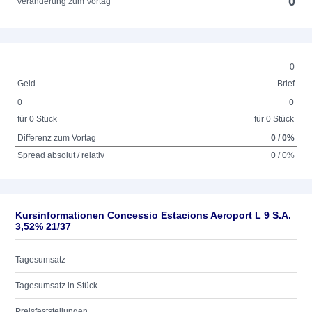
0
Veränderung zum Vortag
0
Geld
Brief
0
0
für 0 Stück
für 0 Stück
Differenz zum Vortag
0 / 0%
Spread absolut / relativ
0 / 0%
Kursinformationen Concessio Estacions Aeroport L 9 S.A.
3,52% 21/37
Tagesumsatz
Tagesumsatz in Stück
Preisfeststellungen