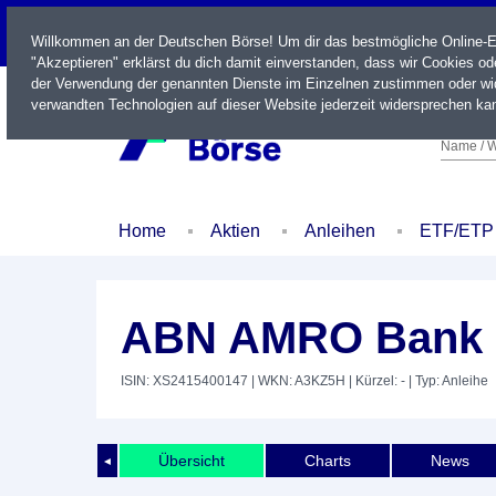
LIVE
Willkommen an der Deutschen Börse! Um dir das bestmögliche Online-Erl
"Akzeptieren" erklärst du dich damit einverstanden, dass wir Cookies o
der Verwendung der genannten Dienste im Einzelnen zustimmen oder wid
verwandten Technologien auf dieser Website jederzeit widersprechen kan
Name / W
Home
Aktien
Anleihen
ETF/ETP
ABN AMRO Bank N
ISIN: XS2415400147
| WKN: A3KZ5H
| Kürzel: -
| Typ: Anleihe
Übersicht
Charts
News
◄