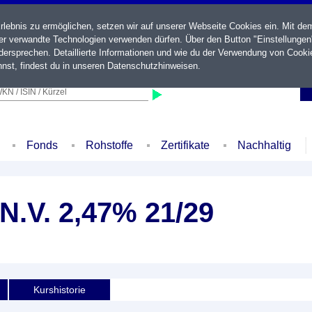
ebnis zu ermöglichen, setzen wir auf unserer Webseite Cookies ein. Mit de
der verwandte Technologien verwenden dürfen. Über den Button "Einstellungen
ersprechen. Detaillierte Informationen und wie du der Verwendung von Cooki
nst, findest du in unseren
Datenschutzhinweisen
.
KN / ISIN / Kürzel
Fonds
Rohstoffe
Zertifikate
Nachhaltig
.V. 2,47% 21/29
Kurshistorie