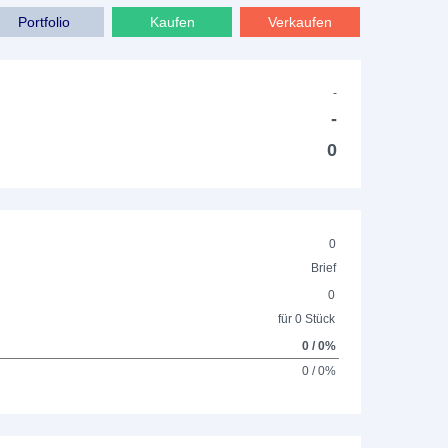
Portfolio
Kaufen
Verkaufen
-
-
0
0
Brief
0
für 0 Stück
0 / 0%
0 / 0%