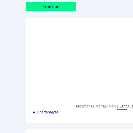
Frankfurt
Tag
Woche
1 Monat
6 Mon.
1 Jahr
3 J
► Chartanalyse