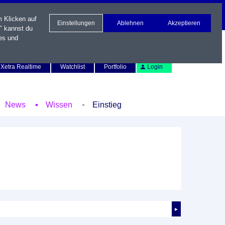
m Klicken auf
Einstellungen
Ablehnen
Akzeptieren
" kannst du
es und
Newsletter
Kontakt
English
Xetra Realtime
Watchlist
Portfolio
Login
News
Wissen
Einstieg
►