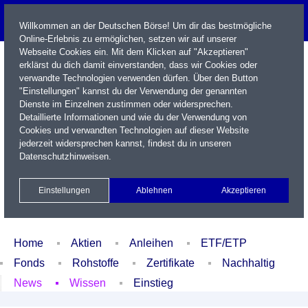
Willkommen an der Deutschen Börse! Um dir das bestmögliche
Online-Erlebnis zu ermöglichen, setzen wir auf unserer
Webseite Cookies ein. Mit dem Klicken auf "Akzeptieren"
erklärst du dich damit einverstanden, dass wir Cookies oder
verwandte Technologien verwenden dürfen. Über den Button
"Einstellungen" kannst du der Verwendung der genannten
Dienste im Einzelnen zustimmen oder widersprechen.
Detaillierte Informationen und wie du der Verwendung von
Cookies und verwandten Technologien auf dieser Website
Name / WKN / ISIN / Kürzel
jederzeit widersprechen kannst, findest du in unseren
Datenschutzhinweisen
.
Newsletter
Kontakt
English
Einstellungen
Ablehnen
Akzeptieren
Xetra Realtime
Watchlist
Portfolio
Login
Home
Aktien
Anleihen
ETF/ETP
Fonds
Rohstoffe
Zertifikate
Nachhaltig
News
Wissen
Einstieg