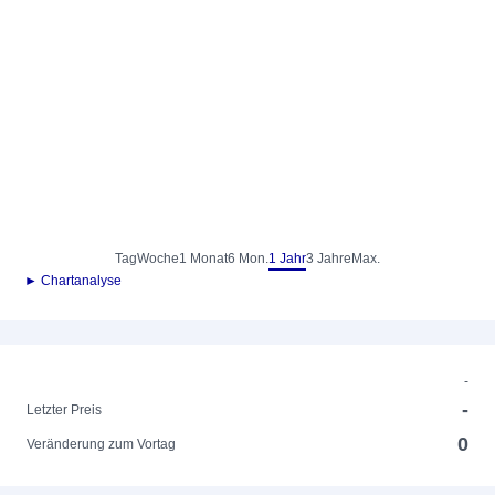
Tag
Woche
1 Monat
6 Mon.
1 Jahr
3 Jahre
Max.
► Chartanalyse
-
-
Letzter Preis
0
Veränderung zum Vortag