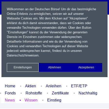
Willkommen an der Deutschen Börse! Um dir das bestmögliche
Online-Erlebnis zu ermöglichen, setzen wir auf unserer
Webseite Cookies ein. Mit dem Klicken auf "Akzeptieren"
erklärst du dich damit einverstanden, dass wir Cookies oder
verwandte Technologien verwenden dürfen. Über den Button
"Einstellungen" kannst du der Verwendung der genannten
Dienste im Einzelnen zustimmen oder widersprechen.
Detaillierte Informationen und wie du der Verwendung von
Cookies und verwandten Technologien auf dieser Website
Name / WKN / ISIN / Kürzel
jederzeit widersprechen kannst, findest du in unseren
Datenschutzhinweisen
.
Newsletter
Kontakt
English
Einstellungen
Ablehnen
Akzeptieren
Xetra Realtime
Watchlist
Portfolio
Login
Home
Aktien
Anleihen
ETF/ETP
Fonds
Rohstoffe
Zertifikate
Nachhaltig
News
Wissen
Einstieg