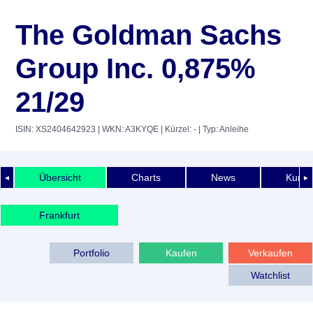
The Goldman Sachs
Group Inc. 0,875%
21/29
ISIN: XS2404642923
| WKN: A3KYQE
| Kürzel: -
| Typ: Anleihe
Übersicht
Charts
News
Kurshi
◄
►
Frankfurt
Portfolio
Kaufen
Verkaufen
Watchlist