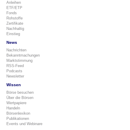
Anleihen
ETF/ETP
Fonds
Rohstoffe
Zertifikate
Nachhaltig
Einstieg
News
Nachrichten
Bekanntmachungen
Marktstimmung
RSS-Feed
Podcasts
Newsletter
Wissen
Börse besuchen
Über die Börsen
Wertpapiere
Handeln
Börsenlexikon
Publikationen
Events und Webinare