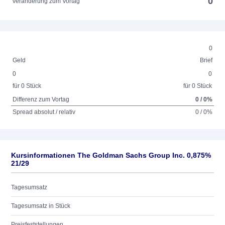
0
Veränderung zum Vortag
0
Geld
Brief
0
0
für 0 Stück
für 0 Stück
Differenz zum Vortag
0 / 0%
Spread absolut / relativ
0 / 0%
Kursinformationen The Goldman Sachs Group Inc. 0,875%
21/29
Tagesumsatz
Tagesumsatz in Stück
Preisfeststellungen