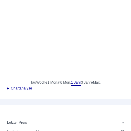
Tag
Woche
1 Monat
6 Mon.
1 Jahr
3 Jahre
Max.
► Chartanalyse
-
-
Letzter Preis