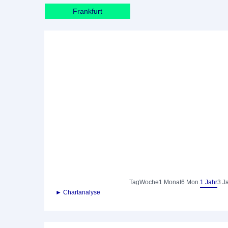
Frankfurt
Tag
Woche
1 Monat
6 Mon.
1 Jahr
3 J
► Chartanalyse