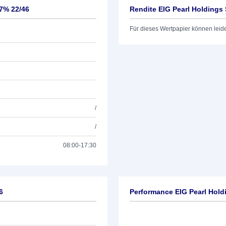
87% 22/46
Rendite EIG Pearl Holdings S
Für dieses Wertpapier können leid
/
/
08:00-17:30
6
Performance EIG Pearl Holdi