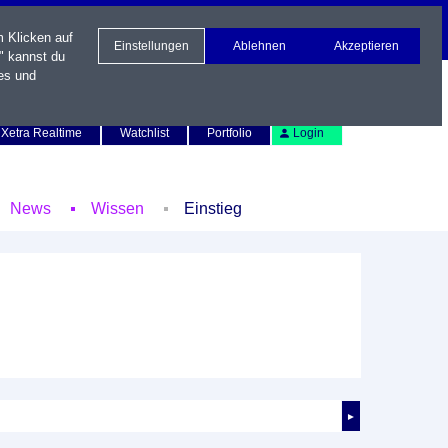
m Klicken auf
Einstellungen
Ablehnen
Akzeptieren
" kannst du
es und
Newsletter
Kontakt
English
Xetra Realtime
Watchlist
Portfolio
Login
News
Wissen
Einstieg
►