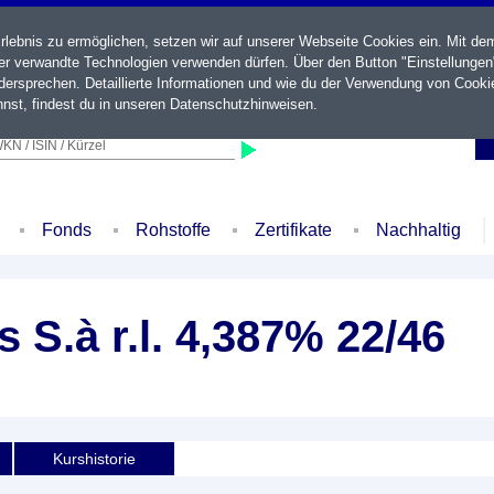
ebnis zu ermöglichen, setzen wir auf unserer Webseite Cookies ein. Mit de
der verwandte Technologien verwenden dürfen. Über den Button "Einstellungen
ersprechen. Detaillierte Informationen und wie du der Verwendung von Cooki
nst, findest du in unseren
Datenschutzhinweisen
.
KN / ISIN / Kürzel
Fonds
Rohstoffe
Zertifikate
Nachhaltig
 S.à r.l. 4,387% 22/46
Kurshistorie