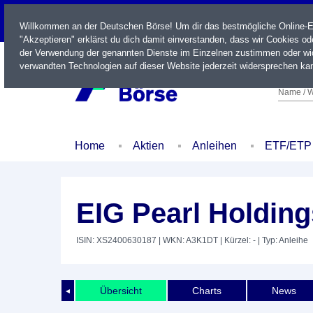
LIVE
Willkommen an der Deutschen Börse! Um dir das bestmögliche Online-Erl
"Akzeptieren" erklärst du dich damit einverstanden, dass wir Cookies o
der Verwendung der genannten Dienste im Einzelnen zustimmen oder wid
verwandten Technologien auf dieser Website jederzeit widersprechen kan
Name / W
Home
Aktien
Anleihen
ETF/ETP
EIG Pearl Holdings
ISIN: XS2400630187
| WKN: A3K1DT
| Kürzel: -
| Typ: Anleihe
Übersicht
Charts
News
◄