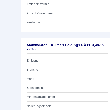
Erster Zinstermin
Anzahl Zinstermine
Zinslauf ab
Stammdaten EIG Pearl Holdings S.à r.l. 4,387%
22/46
Emittent
Branche
Markt
Subsegment
Mindestanlagesumme
Notierungseinheit