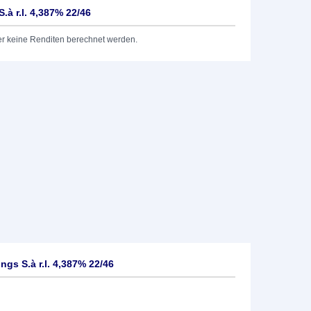
.à r.l. 4,387% 22/46
er keine Renditen berechnet werden.
ngs S.à r.l. 4,387% 22/46