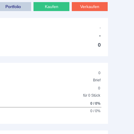
Portfolio
Kaufen
Verkaufen
-
-
0
0
Brief
0
für 0 Stück
0 / 0%
0 / 0%