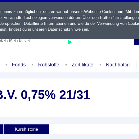
ebnis zu ermöglichen, setzen wir auf unserer Webseite Cookies ein. Mit de
der verwandte Technologien verwenden dürfen. Über den Button "Einstellungen
ersprechen. Detaillierte Informationen und wie du der Verwendung von Cooki
nst, findest du in unseren
Datenschutzhinweisen
.
KN / ISIN / Kürzel
Fonds
Rohstoffe
Zertifikate
Nachhaltig
.V. 0,75% 21/31
Kurshistorie