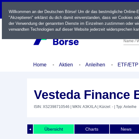
LIVE
Willkommen an der Deutschen Börse! Um dir das bestmögliche Online-Erl
"Akzeptieren" erklärst du dich damit einverstanden, dass wir Cookies o
der Verwendung der genannten Dienste im Einzelnen zustimmen oder wid
verwandten Technologien auf dieser Website jederzeit widersprechen kan
Name / W
Home
Aktien
Anleihen
ETF/ETP
Vesteda Finance B
ISIN: XS2398710546
| WKN: A3KXLA
| Kürzel: -
| Typ: Anleihe
Übersicht
Charts
News
◄