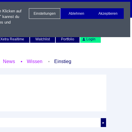
m Klicken auf
Einstellungen
Ablehnen
Akzeptieren
" kannst du
es und
Newsletter
Kontakt
English
Xetra Realtime
Watchlist
Portfolio
Login
News
Wissen
Einstieg
►