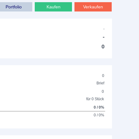
Portfolio
Kaufen
Verkaufen
-
-
0
0
Brief
0
für 0 Stück
0 / 0%
0 / 0%