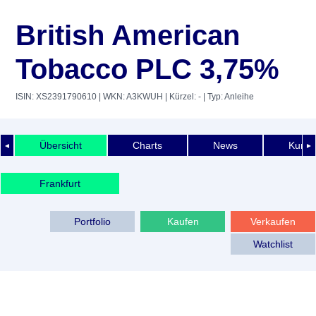
British American
Tobacco PLC 3,75%
ISIN: XS2391790610
| WKN: A3KWUH
| Kürzel: -
| Typ: Anleihe
Übersicht
Charts
News
Kurshi
◄
►
Frankfurt
Portfolio
Kaufen
Verkaufen
Watchlist