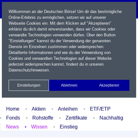
Willkommen an der Deutschen Börse! Um dir das bestmögliche
Online-Erlebnis zu ermöglichen, setzen wir auf unserer
Webseite Cookies ein. Mit dem Klicken auf "Akzeptieren"
erklärst du dich damit einverstanden, dass wir Cookies oder
verwandte Technologien verwenden dürfen. Über den Button
"Einstellungen" kannst du der Verwendung der genannten
Dienste im Einzelnen zustimmen oder widersprechen.
Detaillierte Informationen und wie du der Verwendung von
Cookies und verwandten Technologien auf dieser Website
Name / WKN / ISIN / Kürzel
jederzeit widersprechen kannst, findest du in unseren
Datenschutzhinweisen
.
Newsletter
Kontakt
English
Einstellungen
Ablehnen
Akzeptieren
Xetra Realtime
Watchlist
Portfolio
Login
Home
Aktien
Anleihen
ETF/ETP
Fonds
Rohstoffe
Zertifikate
Nachhaltig
News
Wissen
Einstieg