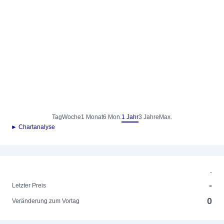
Tag
Woche
1 Monat
6 Mon.
1 Jahr
3 Jahre
Max.
► Chartanalyse
-
-
Letzter Preis
0
Veränderung zum Vortag