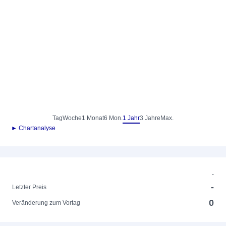
Tag
Woche
1 Monat
6 Mon.
1 Jahr
3 Jahre
Max.
► Chartanalyse
-
-
Letzter Preis
0
Veränderung zum Vortag