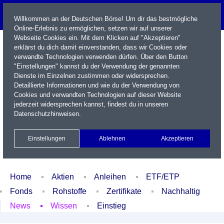
Willkommen an der Deutschen Börse! Um dir das bestmögliche
Online-Erlebnis zu ermöglichen, setzen wir auf unserer
Webseite Cookies ein. Mit dem Klicken auf "Akzeptieren"
erklärst du dich damit einverstanden, dass wir Cookies oder
verwandte Technologien verwenden dürfen. Über den Button
"Einstellungen" kannst du der Verwendung der genannten
Dienste im Einzelnen zustimmen oder widersprechen.
Detaillierte Informationen und wie du der Verwendung von
Cookies und verwandten Technologien auf dieser Website
Name / WKN / ISIN / Kürzel
jederzeit widersprechen kannst, findest du in unseren
Datenschutzhinweisen
.
Newsletter
Kontakt
English
Einstellungen
Ablehnen
Akzeptieren
Xetra Realtime
Watchlist
Portfolio
Login
Home
Aktien
Anleihen
ETF/ETP
Fonds
Rohstoffe
Zertifikate
Nachhaltig
News
Wissen
Einstieg