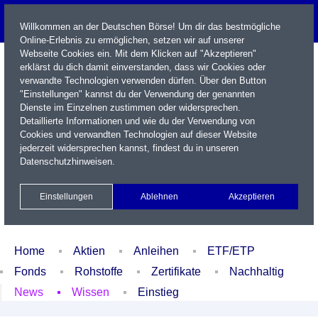
Willkommen an der Deutschen Börse! Um dir das bestmögliche
Online-Erlebnis zu ermöglichen, setzen wir auf unserer
Webseite Cookies ein. Mit dem Klicken auf "Akzeptieren"
erklärst du dich damit einverstanden, dass wir Cookies oder
verwandte Technologien verwenden dürfen. Über den Button
"Einstellungen" kannst du der Verwendung der genannten
Dienste im Einzelnen zustimmen oder widersprechen.
Detaillierte Informationen und wie du der Verwendung von
Cookies und verwandten Technologien auf dieser Website
Name / WKN / ISIN / Kürzel
jederzeit widersprechen kannst, findest du in unseren
Datenschutzhinweisen
.
Newsletter
Kontakt
English
Einstellungen
Ablehnen
Akzeptieren
Xetra Realtime
Watchlist
Portfolio
Login
Home
Aktien
Anleihen
ETF/ETP
Fonds
Rohstoffe
Zertifikate
Nachhaltig
News
Wissen
Einstieg