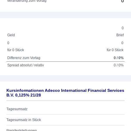
0
Veränderung zum Vortag
0
Geld
Brief
0
0
für 0 Stück
für 0 Stück
Differenz zum Vortag
0 / 0%
Spread absolut / relativ
0 / 0%
Kursinformationen Adecco International Financial Services
B.V. 0,125% 21/28
Tagesumsatz
Tagesumsatz in Stück
Preisfeststellungen