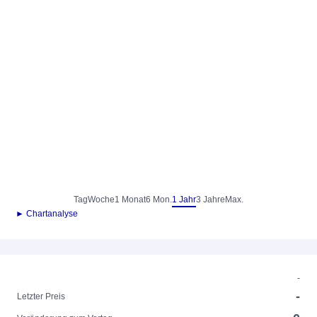
Tag
Woche
1 Monat
6 Mon.
1 Jahr
3 Jahre
Max.
► Chartanalyse
-
-
Letzter Preis