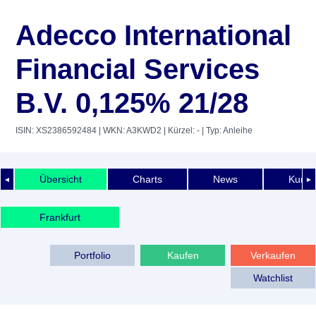
Adecco International
Financial Services
B.V. 0,125% 21/28
ISIN: XS2386592484
| WKN: A3KWD2
| Kürzel: -
| Typ: Anleihe
Übersicht
Charts
News
Kurshi
◄
►
Frankfurt
Portfolio
Kaufen
Verkaufen
Watchlist