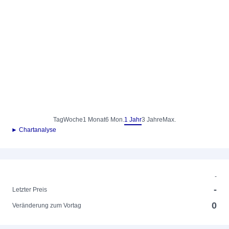
Tag
Woche
1 Monat
6 Mon.
1 Jahr
3 Jahre
Max.
► Chartanalyse
-
-
Letzter Preis
0
Veränderung zum Vortag