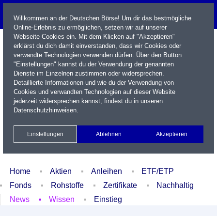
Willkommen an der Deutschen Börse! Um dir das bestmögliche
Online-Erlebnis zu ermöglichen, setzen wir auf unserer
Webseite Cookies ein. Mit dem Klicken auf "Akzeptieren"
erklärst du dich damit einverstanden, dass wir Cookies oder
verwandte Technologien verwenden dürfen. Über den Button
"Einstellungen" kannst du der Verwendung der genannten
Dienste im Einzelnen zustimmen oder widersprechen.
Detaillierte Informationen und wie du der Verwendung von
Cookies und verwandten Technologien auf dieser Website
Name / WKN / ISIN / Kürzel
jederzeit widersprechen kannst, findest du in unseren
Datenschutzhinweisen
.
Newsletter
Kontakt
English
Einstellungen
Ablehnen
Akzeptieren
Xetra Realtime
Watchlist
Portfolio
Login
Home
Aktien
Anleihen
ETF/ETP
Fonds
Rohstoffe
Zertifikate
Nachhaltig
News
Wissen
Einstieg