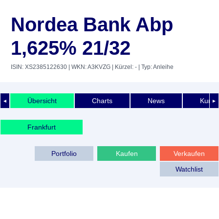
Nordea Bank Abp
1,625% 21/32
ISIN: XS2385122630
| WKN: A3KVZG
| Kürzel: -
| Typ: Anleihe
Übersicht
Charts
News
Kurshi
◄
►
Frankfurt
Portfolio
Kaufen
Verkaufen
Watchlist