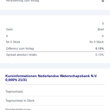
0
Veränderung zum Vortag
0
Geld
Brief
0
0
für 0 Stück
für 0 Stück
Differenz zum Vortag
0 / 0%
Spread absolut / relativ
0 / 0%
Kursinformationen Nederlandse Waterschapsbank N.V.
0,000% 21/31
Tagesumsatz
Tagesumsatz in Stück
Preisfeststellungen