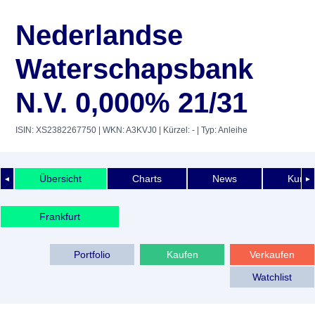
Nederlandse
Waterschapsbank
N.V. 0,000% 21/31
ISIN: XS2382267750
| WKN: A3KVJ0
| Kürzel: -
| Typ: Anleihe
Übersicht
Charts
News
Kurshi
◄
►
Frankfurt
Portfolio
Kaufen
Verkaufen
Watchlist