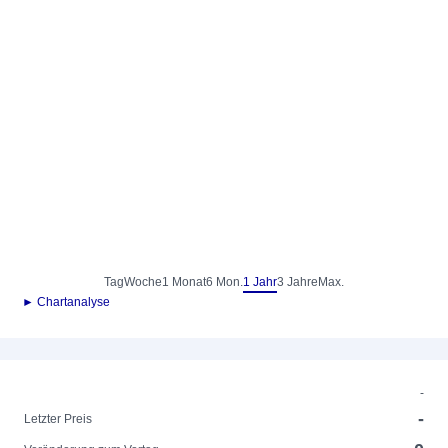
Tag
Woche
1 Monat
6 Mon.
1 Jahr
3 Jahre
Max.
► Chartanalyse
-
-
Letzter Preis