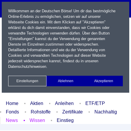
Willkommen an der Deutschen Börse! Um dir das bestmögliche
Online-Erlebnis zu ermöglichen, setzen wir auf unserer
Webseite Cookies ein. Mit dem Klicken auf "Akzeptieren"
erklärst du dich damit einverstanden, dass wir Cookies oder
verwandte Technologien verwenden dürfen. Über den Button
"Einstellungen" kannst du der Verwendung der genannten
Dienste im Einzelnen zustimmen oder widersprechen.
Detaillierte Informationen und wie du der Verwendung von
Cookies und verwandten Technologien auf dieser Website
Name / WKN / ISIN / Kürzel
jederzeit widersprechen kannst, findest du in unseren
Datenschutzhinweisen
.
Newsletter
Kontakt
English
Einstellungen
Ablehnen
Akzeptieren
Xetra Realtime
Watchlist
Portfolio
Login
Home
Aktien
Anleihen
ETF/ETP
Fonds
Rohstoffe
Zertifikate
Nachhaltig
News
Wissen
Einstieg