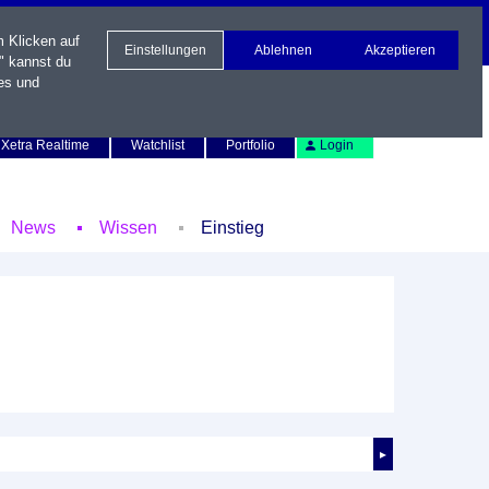
m Klicken auf
Einstellungen
Ablehnen
Akzeptieren
" kannst du
es und
Newsletter
Kontakt
English
Xetra Realtime
Watchlist
Portfolio
Login
News
Wissen
Einstieg
►