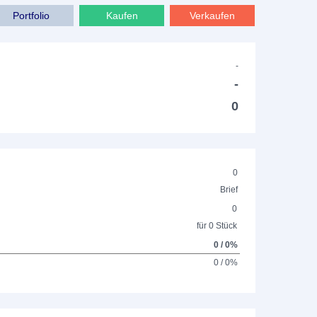
Portfolio
Kaufen
Verkaufen
-
-
0
0
Brief
0
für 0 Stück
0 / 0%
0 / 0%