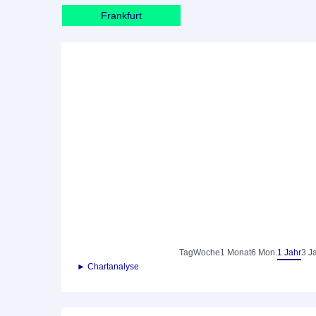
Frankfurt
Tag
Woche
1 Monat
6 Mon.
1 Jahr
3 J
► Chartanalyse