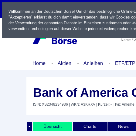
LIVE
Willkommen an der Deutschen Börse! Um dir das bestmögliche Online-Erl
"Akzeptieren" erklärst du dich damit einverstanden, dass wir Cookies o
der Verwendung der genannten Dienste im Einzelnen zustimmen oder wid
verwandten Technologien auf dieser Website jederzeit widersprechen kan
Name / W
Home
Aktien
Anleihen
ETF/ETP
Bank of America 
ISIN: XS2348234936
| WKN: A3KRXV
| Kürzel: -
| Typ: Anleihe
Übersicht
Charts
News
◄