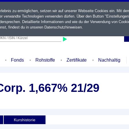
ebnis zu ermöglichen, setzen wir auf unserer Webseite Cookies ein. Mit de
der verwandte Technologien verwenden dürfen. Über den Button "Einstellungen
ersprechen. Detaillierte Informationen und wie du der Verwendung von Cooki
nst, findest du in unseren
Datenschutzhinweisen
.
KN / ISIN / Kürzel
Fonds
Rohstoffe
Zertifikate
Nachhaltig
Corp. 1,667% 21/29
Kurshistorie