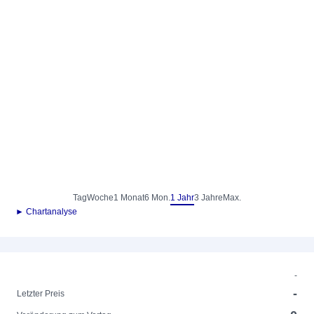
Tag
Woche
1 Monat
6 Mon.
1 Jahr
3 Jahre
Max.
► Chartanalyse
-
-
Letzter Preis