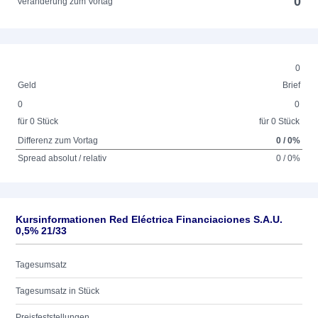
0
Veränderung zum Vortag
0
Geld
Brief
0
0
für 0 Stück
für 0 Stück
Differenz zum Vortag
0 / 0%
Spread absolut / relativ
0 / 0%
Kursinformationen Red Eléctrica Financiaciones S.A.U.
0,5% 21/33
Tagesumsatz
Tagesumsatz in Stück
Preisfeststellungen