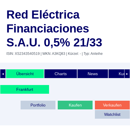
Red Eléctrica
Financiaciones
S.A.U. 0,5% 21/33
ISIN: XS2343540519
| WKN: A3KQ83
| Kürzel: -
| Typ: Anleihe
Übersicht
Charts
News
Kurshi
◄
►
Frankfurt
Portfolio
Kaufen
Verkaufen
Watchlist