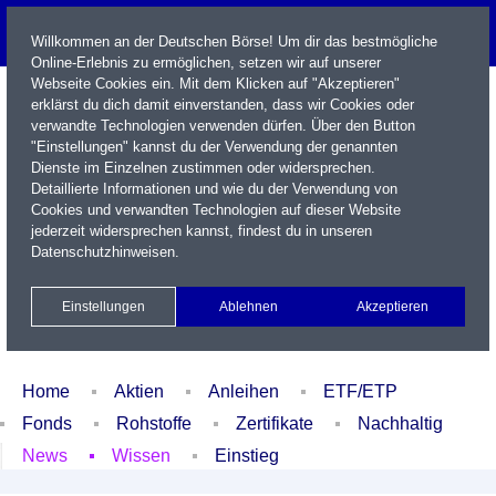
Willkommen an der Deutschen Börse! Um dir das bestmögliche
Online-Erlebnis zu ermöglichen, setzen wir auf unserer
Webseite Cookies ein. Mit dem Klicken auf "Akzeptieren"
erklärst du dich damit einverstanden, dass wir Cookies oder
verwandte Technologien verwenden dürfen. Über den Button
"Einstellungen" kannst du der Verwendung der genannten
Dienste im Einzelnen zustimmen oder widersprechen.
Detaillierte Informationen und wie du der Verwendung von
Cookies und verwandten Technologien auf dieser Website
Name / WKN / ISIN / Kürzel
jederzeit widersprechen kannst, findest du in unseren
Datenschutzhinweisen
.
Newsletter
Kontakt
English
Einstellungen
Ablehnen
Akzeptieren
Xetra Realtime
Watchlist
Portfolio
Login
Home
Aktien
Anleihen
ETF/ETP
Fonds
Rohstoffe
Zertifikate
Nachhaltig
News
Wissen
Einstieg