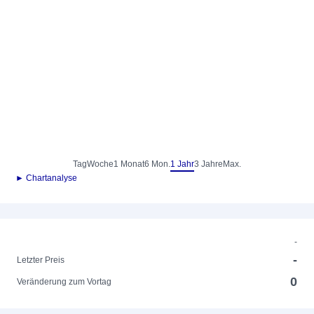
Tag
Woche
1 Monat
6 Mon.
1 Jahr
3 Jahre
Max.
► Chartanalyse
-
-
Letzter Preis
0
Veränderung zum Vortag