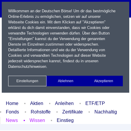
Willkommen an der Deutschen Börse! Um dir das bestmögliche
Online-Erlebnis zu ermöglichen, setzen wir auf unserer
Webseite Cookies ein. Mit dem Klicken auf "Akzeptieren"
erklärst du dich damit einverstanden, dass wir Cookies oder
verwandte Technologien verwenden dürfen. Über den Button
"Einstellungen" kannst du der Verwendung der genannten
Dienste im Einzelnen zustimmen oder widersprechen.
Detaillierte Informationen und wie du der Verwendung von
Cookies und verwandten Technologien auf dieser Website
Name / WKN / ISIN / Kürzel
jederzeit widersprechen kannst, findest du in unseren
Datenschutzhinweisen
.
Newsletter
Kontakt
English
Einstellungen
Ablehnen
Akzeptieren
Xetra Realtime
Watchlist
Portfolio
Login
Home
Aktien
Anleihen
ETF/ETP
Fonds
Rohstoffe
Zertifikate
Nachhaltig
News
Wissen
Einstieg