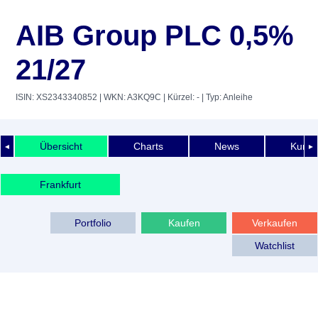
AIB Group PLC 0,5%
21/27
ISIN: XS2343340852
| WKN: A3KQ9C
| Kürzel: -
| Typ: Anleihe
Übersicht
Charts
News
Kurshi
◄
►
Frankfurt
Portfolio
Kaufen
Verkaufen
Watchlist