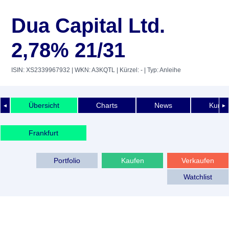
Dua Capital Ltd.
2,78% 21/31
ISIN: XS2339967932
| WKN: A3KQTL
| Kürzel: -
| Typ: Anleihe
Übersicht
Charts
News
Kurshi
◄
►
Frankfurt
Portfolio
Kaufen
Verkaufen
Watchlist