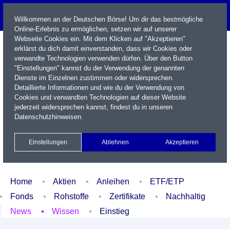
Willkommen an der Deutschen Börse! Um dir das bestmögliche
Online-Erlebnis zu ermöglichen, setzen wir auf unserer
Webseite Cookies ein. Mit dem Klicken auf "Akzeptieren"
erklärst du dich damit einverstanden, dass wir Cookies oder
verwandte Technologien verwenden dürfen. Über den Button
"Einstellungen" kannst du der Verwendung der genannten
Dienste im Einzelnen zustimmen oder widersprechen.
Detaillierte Informationen und wie du der Verwendung von
Cookies und verwandten Technologien auf dieser Website
Name / WKN / ISIN / Kürzel
jederzeit widersprechen kannst, findest du in unseren
Datenschutzhinweisen
.
Newsletter
Kontakt
English
Einstellungen
Ablehnen
Akzeptieren
Xetra Realtime
Watchlist
Portfolio
Login
Home
Aktien
Anleihen
ETF/ETP
Fonds
Rohstoffe
Zertifikate
Nachhaltig
News
Wissen
Einstieg