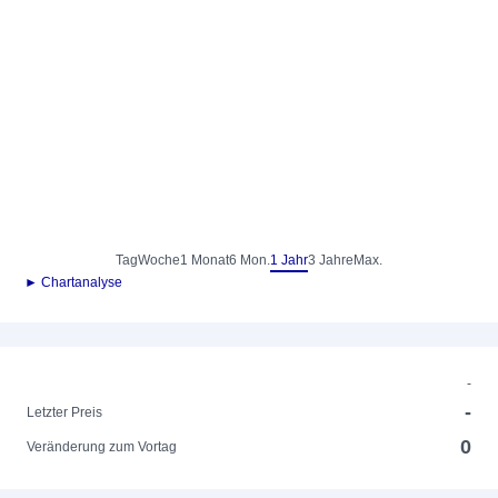
Tag
Woche
1 Monat
6 Mon.
1 Jahr
3 Jahre
Max.
► Chartanalyse
-
-
Letzter Preis
0
Veränderung zum Vortag