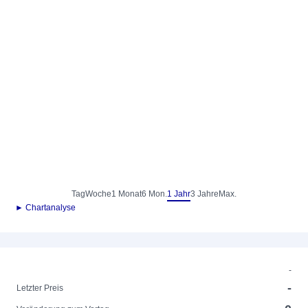
Tag
Woche
1 Monat
6 Mon.
1 Jahr
3 Jahre
Max.
► Chartanalyse
-
-
Letzter Preis