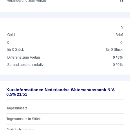
0
Veränderung zum Vortag
0
Geld
Brief
0
0
für 0 Stück
für 0 Stück
Differenz zum Vortag
0 / 0%
Spread absolut / relativ
0 / 0%
Kursinformationen Nederlandse Waterschapsbank N.V.
0,5% 21/51
Tagesumsatz
Tagesumsatz in Stück
Preisfeststellungen