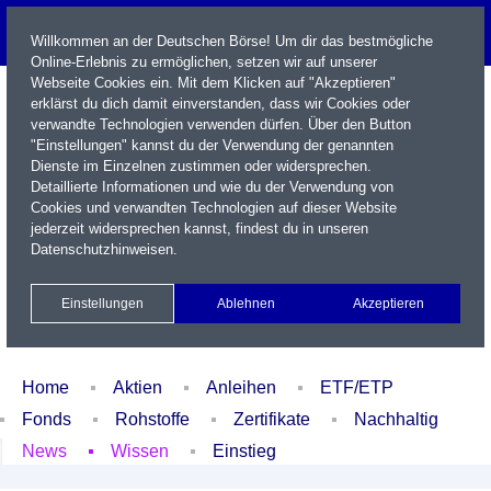
Willkommen an der Deutschen Börse! Um dir das bestmögliche
Online-Erlebnis zu ermöglichen, setzen wir auf unserer
Webseite Cookies ein. Mit dem Klicken auf "Akzeptieren"
erklärst du dich damit einverstanden, dass wir Cookies oder
verwandte Technologien verwenden dürfen. Über den Button
"Einstellungen" kannst du der Verwendung der genannten
Dienste im Einzelnen zustimmen oder widersprechen.
Detaillierte Informationen und wie du der Verwendung von
Cookies und verwandten Technologien auf dieser Website
Name / WKN / ISIN / Kürzel
jederzeit widersprechen kannst, findest du in unseren
Datenschutzhinweisen
.
Newsletter
Kontakt
English
Einstellungen
Ablehnen
Akzeptieren
Xetra Realtime
Watchlist
Portfolio
Login
Home
Aktien
Anleihen
ETF/ETP
Fonds
Rohstoffe
Zertifikate
Nachhaltig
News
Wissen
Einstieg