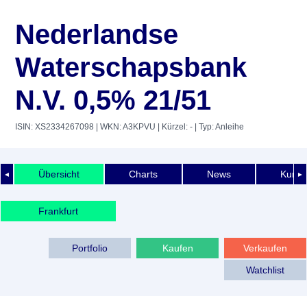
Nederlandse
Waterschapsbank
N.V. 0,5% 21/51
ISIN: XS2334267098
| WKN: A3KPVU
| Kürzel: -
| Typ: Anleihe
Übersicht
Charts
News
Kurshi
◄
►
Frankfurt
Portfolio
Kaufen
Verkaufen
Watchlist