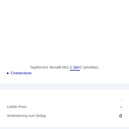
Tag
Woche
1 Monat
6 Mon.
1 Jahr
3 Jahre
Max.
► Chartanalyse
-
-
Letzter Preis
0
Veränderung zum Vortag