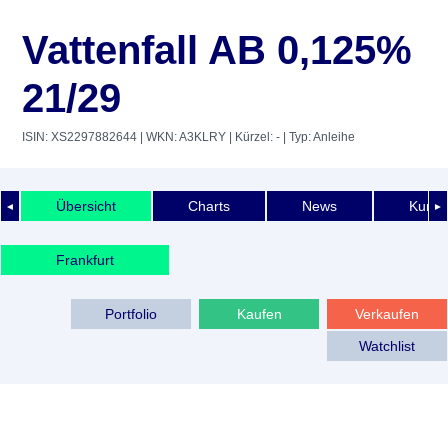
Vattenfall AB 0,125%
21/29
ISIN: XS2297882644
| WKN: A3KLRY
| Kürzel: -
| Typ: Anleihe
Übersicht
Charts
News
Kurshi
◄
►
Frankfurt
Portfolio
Kaufen
Verkaufen
Watchlist