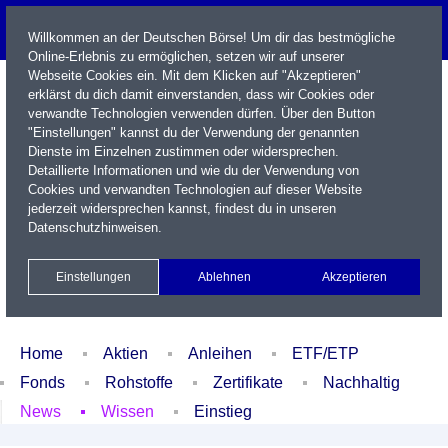
Willkommen an der Deutschen Börse! Um dir das bestmögliche
Online-Erlebnis zu ermöglichen, setzen wir auf unserer
Webseite Cookies ein. Mit dem Klicken auf "Akzeptieren"
erklärst du dich damit einverstanden, dass wir Cookies oder
verwandte Technologien verwenden dürfen. Über den Button
"Einstellungen" kannst du der Verwendung der genannten
Dienste im Einzelnen zustimmen oder widersprechen.
Detaillierte Informationen und wie du der Verwendung von
Cookies und verwandten Technologien auf dieser Website
Name / WKN / ISIN / Kürzel
jederzeit widersprechen kannst, findest du in unseren
Datenschutzhinweisen
.
Newsletter
Kontakt
English
Einstellungen
Ablehnen
Akzeptieren
Xetra Realtime
Watchlist
Portfolio
Login
Home
Aktien
Anleihen
ETF/ETP
Fonds
Rohstoffe
Zertifikate
Nachhaltig
News
Wissen
Einstieg