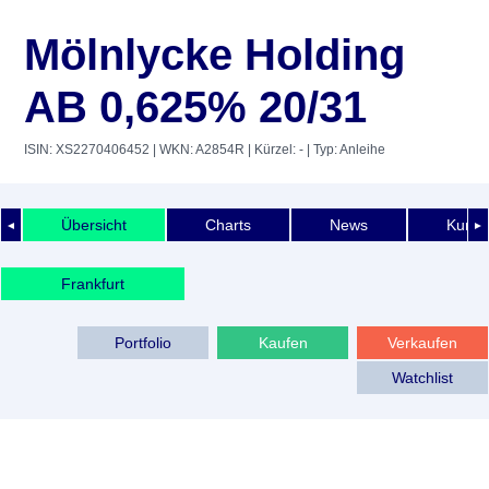
Mölnlycke Holding
AB 0,625% 20/31
ISIN: XS2270406452
| WKN: A2854R
| Kürzel: -
| Typ: Anleihe
Übersicht
Charts
News
Kurshi
◄
►
Frankfurt
Portfolio
Kaufen
Verkaufen
Watchlist