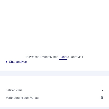
Tag
Woche
1 Monat
6 Mon.
1 Jahr
3 Jahre
Max.
► Chartanalyse
-
-
Letzter Preis
0
Veränderung zum Vortag