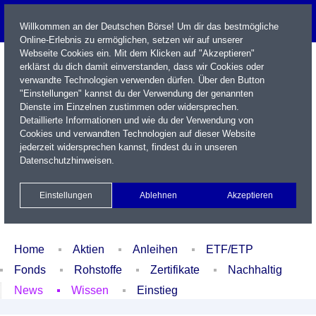
Willkommen an der Deutschen Börse! Um dir das bestmögliche
Online-Erlebnis zu ermöglichen, setzen wir auf unserer
Webseite Cookies ein. Mit dem Klicken auf "Akzeptieren"
erklärst du dich damit einverstanden, dass wir Cookies oder
verwandte Technologien verwenden dürfen. Über den Button
"Einstellungen" kannst du der Verwendung der genannten
Dienste im Einzelnen zustimmen oder widersprechen.
Detaillierte Informationen und wie du der Verwendung von
Cookies und verwandten Technologien auf dieser Website
Name / WKN / ISIN / Kürzel
jederzeit widersprechen kannst, findest du in unseren
Datenschutzhinweisen
.
Newsletter
Kontakt
English
Einstellungen
Ablehnen
Akzeptieren
Xetra Realtime
Watchlist
Portfolio
Login
Home
Aktien
Anleihen
ETF/ETP
Fonds
Rohstoffe
Zertifikate
Nachhaltig
News
Wissen
Einstieg