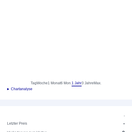
Tag
Woche
1 Monat
6 Mon.
1 Jahr
3 Jahre
Max.
► Chartanalyse
-
-
Letzter Preis