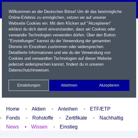
Willkommen an der Deutschen Börse! Um dir das bestmögliche
Online-Erlebnis zu ermöglichen, setzen wir auf unserer
Webseite Cookies ein. Mit dem Klicken auf "Akzeptieren"
erklärst du dich damit einverstanden, dass wir Cookies oder
verwandte Technologien verwenden dürfen. Über den Button
"Einstellungen" kannst du der Verwendung der genannten
Dienste im Einzelnen zustimmen oder widersprechen.
Detaillierte Informationen und wie du der Verwendung von
Cookies und verwandten Technologien auf dieser Website
Name / WKN / ISIN / Kürzel
jederzeit widersprechen kannst, findest du in unseren
Datenschutzhinweisen
.
Newsletter
Kontakt
English
Einstellungen
Ablehnen
Akzeptieren
Xetra Realtime
Watchlist
Portfolio
Login
Home
Aktien
Anleihen
ETF/ETP
Fonds
Rohstoffe
Zertifikate
Nachhaltig
News
Wissen
Einstieg