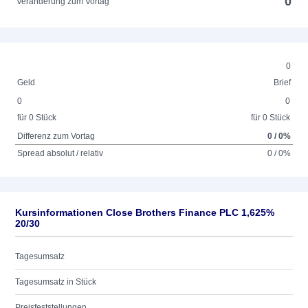
0
Veränderung zum Vortag
0
Geld
Brief
0
0
für 0 Stück
für 0 Stück
Differenz zum Vortag
0 / 0%
Spread absolut / relativ
0 / 0%
Kursinformationen Close Brothers Finance PLC 1,625%
20/30
Tagesumsatz
Tagesumsatz in Stück
Preisfeststellungen