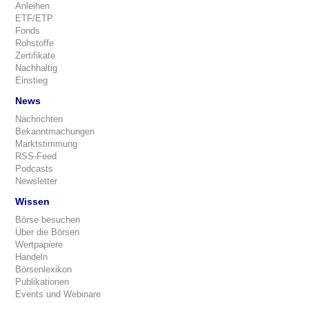
Anleihen
ETF/ETP
Fonds
Rohstoffe
Zertifikate
Nachhaltig
Einstieg
News
Nachrichten
Bekanntmachungen
Marktstimmung
RSS-Feed
Podcasts
Newsletter
Wissen
Börse besuchen
Über die Börsen
Wertpapiere
Handeln
Börsenlexikon
Publikationen
Events und Webinare