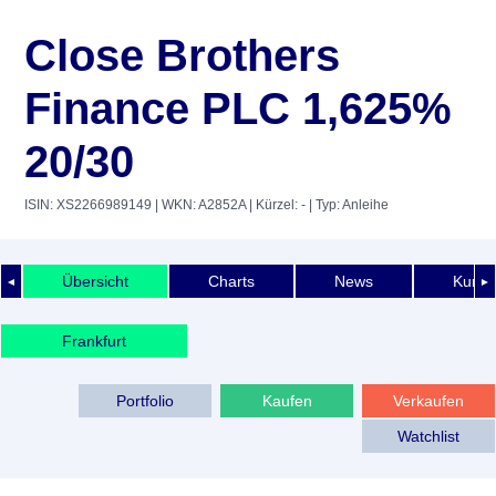
Close Brothers
Finance PLC 1,625%
20/30
ISIN: XS2266989149
| WKN: A2852A
| Kürzel: -
| Typ: Anleihe
Übersicht
Charts
News
Kurshi
◄
►
Frankfurt
Portfolio
Kaufen
Verkaufen
Watchlist