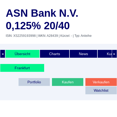
ASN Bank N.V.
0,125% 20/40
ISIN: XS2259193998
| WKN: A28439
| Kürzel: -
| Typ: Anleihe
Übersicht
Charts
News
Kurshi
◄
►
Frankfurt
Portfolio
Kaufen
Verkaufen
Watchlist