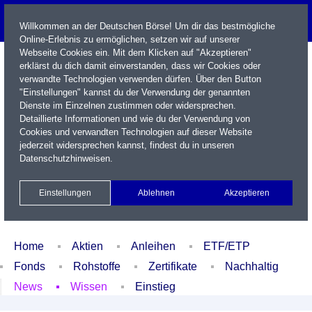
Willkommen an der Deutschen Börse! Um dir das bestmögliche
Online-Erlebnis zu ermöglichen, setzen wir auf unserer
Webseite Cookies ein. Mit dem Klicken auf "Akzeptieren"
erklärst du dich damit einverstanden, dass wir Cookies oder
verwandte Technologien verwenden dürfen. Über den Button
"Einstellungen" kannst du der Verwendung der genannten
Dienste im Einzelnen zustimmen oder widersprechen.
Detaillierte Informationen und wie du der Verwendung von
Cookies und verwandten Technologien auf dieser Website
Name / WKN / ISIN / Kürzel
jederzeit widersprechen kannst, findest du in unseren
Datenschutzhinweisen
.
Newsletter
Kontakt
English
Einstellungen
Ablehnen
Akzeptieren
Xetra Realtime
Watchlist
Portfolio
Login
Home
Aktien
Anleihen
ETF/ETP
Fonds
Rohstoffe
Zertifikate
Nachhaltig
News
Wissen
Einstieg