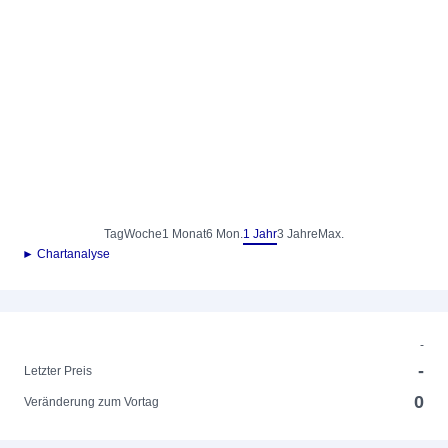
Tag
Woche
1 Monat
6 Mon.
1 Jahr
3 Jahre
Max.
► Chartanalyse
-
-
Letzter Preis
0
Veränderung zum Vortag