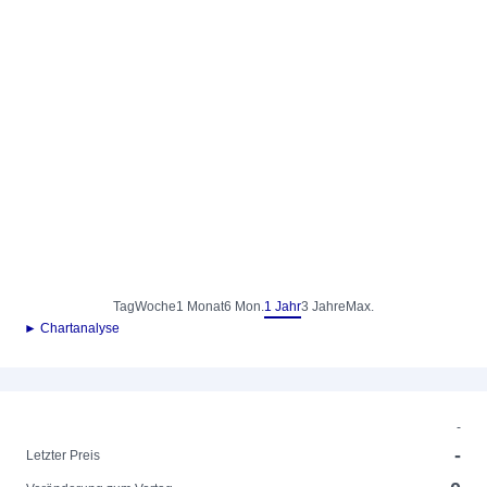
Tag
Woche
1 Monat
6 Mon.
1 Jahr
3 Jahre
Max.
► Chartanalyse
-
-
Letzter Preis