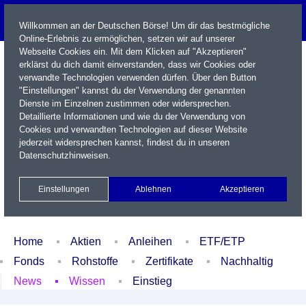
Willkommen an der Deutschen Börse! Um dir das bestmögliche
Online-Erlebnis zu ermöglichen, setzen wir auf unserer
Webseite Cookies ein. Mit dem Klicken auf "Akzeptieren"
erklärst du dich damit einverstanden, dass wir Cookies oder
verwandte Technologien verwenden dürfen. Über den Button
"Einstellungen" kannst du der Verwendung der genannten
Dienste im Einzelnen zustimmen oder widersprechen.
Detaillierte Informationen und wie du der Verwendung von
Cookies und verwandten Technologien auf dieser Website
Name / WKN / ISIN / Kürzel
jederzeit widersprechen kannst, findest du in unseren
Datenschutzhinweisen
.
Newsletter
Kontakt
English
Einstellungen
Ablehnen
Akzeptieren
Xetra Realtime
Watchlist
Portfolio
Login
Home
Aktien
Anleihen
ETF/ETP
Fonds
Rohstoffe
Zertifikate
Nachhaltig
News
Wissen
Einstieg