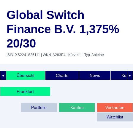
Global Switch
Finance B.V. 1,375%
20/30
ISIN: XS2241825111
| WKN: A283E4
| Kürzel: -
| Typ: Anleihe
Übersicht
Charts
News
Kurshi
◄
►
Frankfurt
Portfolio
Kaufen
Verkaufen
Watchlist