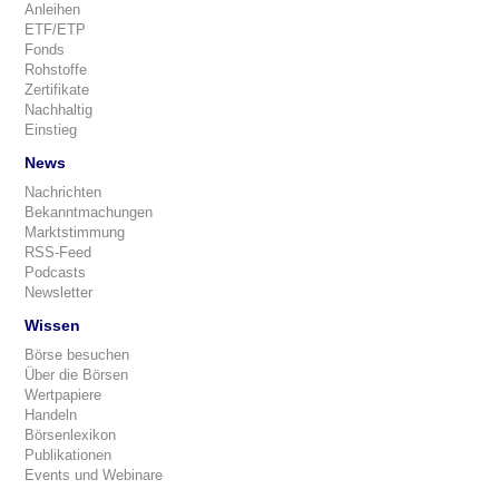
Anleihen
ETF/ETP
Fonds
Rohstoffe
Zertifikate
Nachhaltig
Einstieg
News
Nachrichten
Bekanntmachungen
Marktstimmung
RSS-Feed
Podcasts
Newsletter
Wissen
Börse besuchen
Über die Börsen
Wertpapiere
Handeln
Börsenlexikon
Publikationen
Events und Webinare