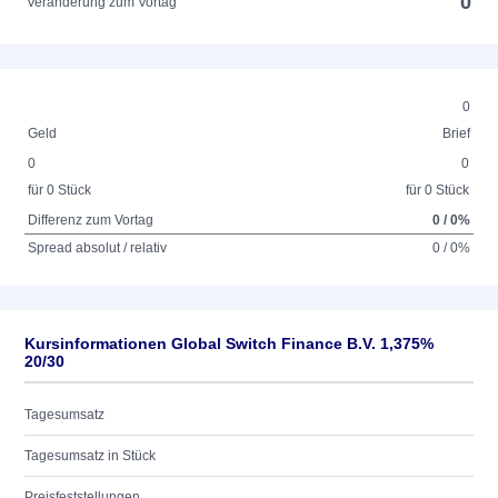
0
Veränderung zum Vortag
0
Geld
Brief
0
0
für 0 Stück
für 0 Stück
Differenz zum Vortag
0 / 0%
Spread absolut / relativ
0 / 0%
Kursinformationen Global Switch Finance B.V. 1,375%
20/30
Tagesumsatz
Tagesumsatz in Stück
Preisfeststellungen