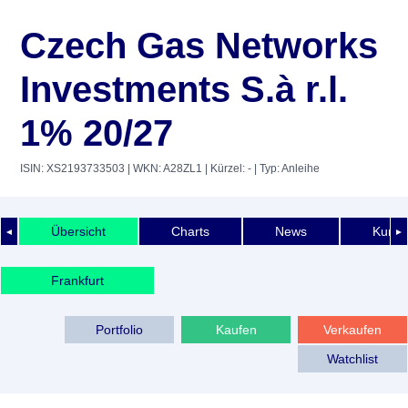
Czech Gas Networks
Investments S.à r.l.
1% 20/27
ISIN: XS2193733503
| WKN: A28ZL1
| Kürzel: -
| Typ: Anleihe
Übersicht
Charts
News
Kurshi
◄
►
Frankfurt
Portfolio
Kaufen
Verkaufen
Watchlist