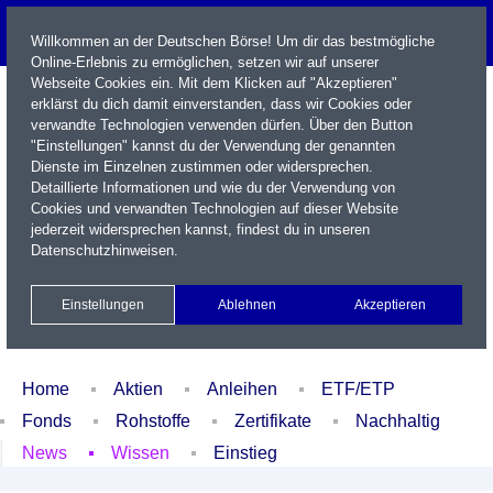
Willkommen an der Deutschen Börse! Um dir das bestmögliche
Online-Erlebnis zu ermöglichen, setzen wir auf unserer
Webseite Cookies ein. Mit dem Klicken auf "Akzeptieren"
erklärst du dich damit einverstanden, dass wir Cookies oder
verwandte Technologien verwenden dürfen. Über den Button
"Einstellungen" kannst du der Verwendung der genannten
Dienste im Einzelnen zustimmen oder widersprechen.
Detaillierte Informationen und wie du der Verwendung von
Cookies und verwandten Technologien auf dieser Website
Name / WKN / ISIN / Kürzel
jederzeit widersprechen kannst, findest du in unseren
Datenschutzhinweisen
.
Newsletter
Kontakt
English
Einstellungen
Ablehnen
Akzeptieren
Xetra Realtime
Watchlist
Portfolio
Login
Home
Aktien
Anleihen
ETF/ETP
Fonds
Rohstoffe
Zertifikate
Nachhaltig
News
Wissen
Einstieg