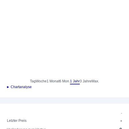
Tag
Woche
1 Monat
6 Mon.
1 Jahr
3 Jahre
Max.
► Chartanalyse
-
-
Letzter Preis