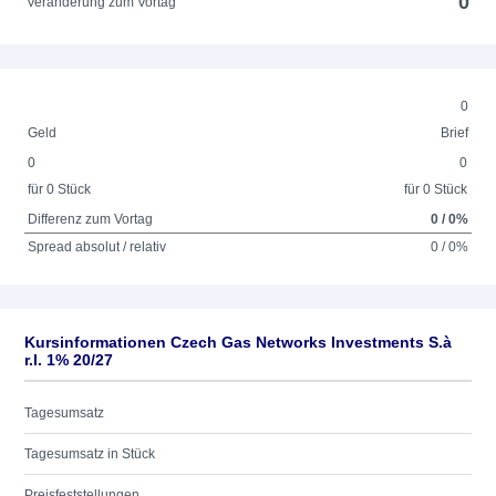
0
Veränderung zum Vortag
0
Geld
Brief
0
0
für 0 Stück
für 0 Stück
Differenz zum Vortag
0 / 0%
Spread absolut / relativ
0 / 0%
Kursinformationen Czech Gas Networks Investments S.à
r.l. 1% 20/27
Tagesumsatz
Tagesumsatz in Stück
Preisfeststellungen