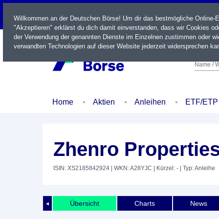
LIVE
Willkommen an der Deutschen Börse! Um dir das bestmögliche Online-Erl
"Akzeptieren" erklärst du dich damit einverstanden, dass wir Cookies o
der Verwendung der genannten Dienste im Einzelnen zustimmen oder wid
verwandten Technologien auf dieser Website jederzeit widersprechen kan
Name / W
Home
Aktien
Anleihen
ETF/ETP
Zhenro Properties
ISIN: XS2185842924
| WKN: A28YJC
| Kürzel: -
| Typ: Anleihe
Übersicht
Charts
News
◄