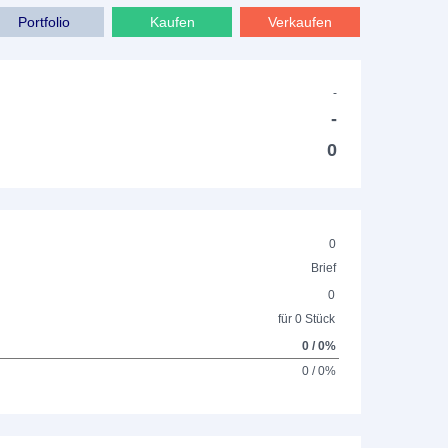
Portfolio
Kaufen
Verkaufen
-
-
0
0
Brief
0
für 0 Stück
0 / 0%
0 / 0%