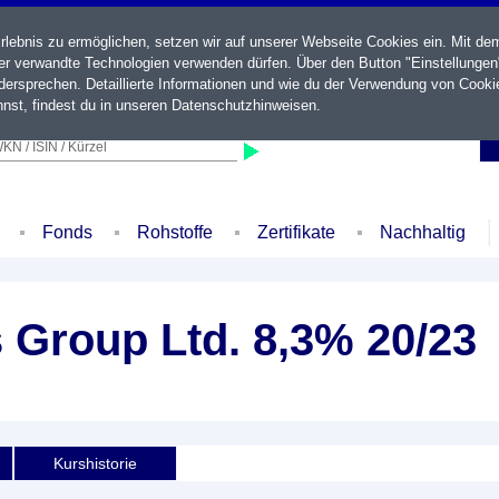
ebnis zu ermöglichen, setzen wir auf unserer Webseite Cookies ein. Mit de
der verwandte Technologien verwenden dürfen. Über den Button "Einstellungen
ersprechen. Detaillierte Informationen und wie du der Verwendung von Cooki
nst, findest du in unseren
Datenschutzhinweisen
.
KN / ISIN / Kürzel
Fonds
Rohstoffe
Zertifikate
Nachhaltig
 Group Ltd. 8,3% 20/23
Kurshistorie