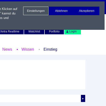
m Klicken auf
Einstellungen
Ablehnen
Akzeptieren
" kannst du
es und
Newsletter
Kontakt
English
Xetra Realtime
Watchlist
Portfolio
Login
News
Wissen
Einstieg
►