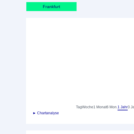
Frankfurt
Tag
Woche
1 Monat
6 Mon.
1 Jahr
3 J
► Chartanalyse