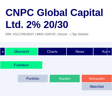
CNPC Global Capital
Ltd. 2% 20/30
ISIN: XS2179918037
| WKN: A28Y0C
| Kürzel: -
| Typ: Anleihe
Übersicht
Charts
News
Kurshi
◄
►
Frankfurt
Portfolio
Kaufen
Verkaufen
Watchlist