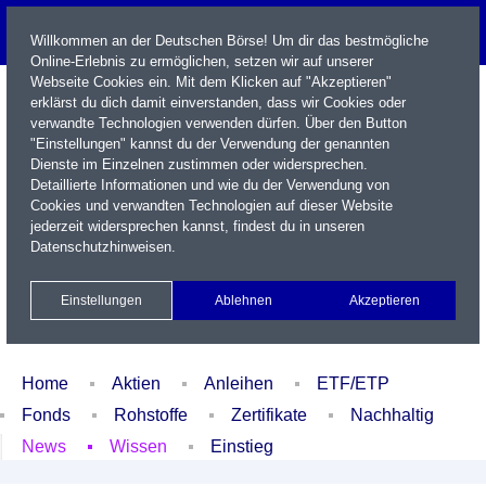
Willkommen an der Deutschen Börse! Um dir das bestmögliche
Online-Erlebnis zu ermöglichen, setzen wir auf unserer
Webseite Cookies ein. Mit dem Klicken auf "Akzeptieren"
erklärst du dich damit einverstanden, dass wir Cookies oder
verwandte Technologien verwenden dürfen. Über den Button
"Einstellungen" kannst du der Verwendung der genannten
Dienste im Einzelnen zustimmen oder widersprechen.
Detaillierte Informationen und wie du der Verwendung von
Cookies und verwandten Technologien auf dieser Website
Name / WKN / ISIN / Kürzel
jederzeit widersprechen kannst, findest du in unseren
Datenschutzhinweisen
.
Newsletter
Kontakt
English
Einstellungen
Ablehnen
Akzeptieren
Xetra Realtime
Watchlist
Portfolio
Login
Home
Aktien
Anleihen
ETF/ETP
Fonds
Rohstoffe
Zertifikate
Nachhaltig
News
Wissen
Einstieg