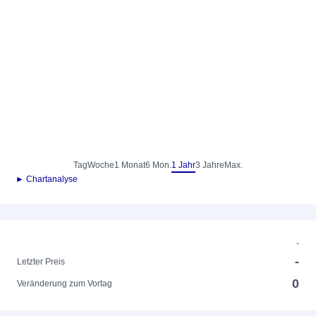
Tag
Woche
1 Monat
6 Mon.
1 Jahr
3 Jahre
Max.
► Chartanalyse
-
-
Letzter Preis
0
Veränderung zum Vortag