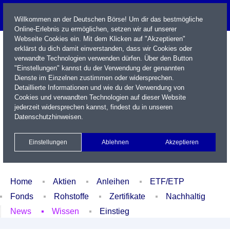
Willkommen an der Deutschen Börse! Um dir das bestmögliche
Online-Erlebnis zu ermöglichen, setzen wir auf unserer
Webseite Cookies ein. Mit dem Klicken auf "Akzeptieren"
erklärst du dich damit einverstanden, dass wir Cookies oder
verwandte Technologien verwenden dürfen. Über den Button
"Einstellungen" kannst du der Verwendung der genannten
Dienste im Einzelnen zustimmen oder widersprechen.
Detaillierte Informationen und wie du der Verwendung von
Cookies und verwandten Technologien auf dieser Website
Name / WKN / ISIN / Kürzel
jederzeit widersprechen kannst, findest du in unseren
Datenschutzhinweisen
.
Newsletter
Kontakt
English
Einstellungen
Ablehnen
Akzeptieren
Xetra Realtime
Watchlist
Portfolio
Login
Home
Aktien
Anleihen
ETF/ETP
Fonds
Rohstoffe
Zertifikate
Nachhaltig
News
Wissen
Einstieg