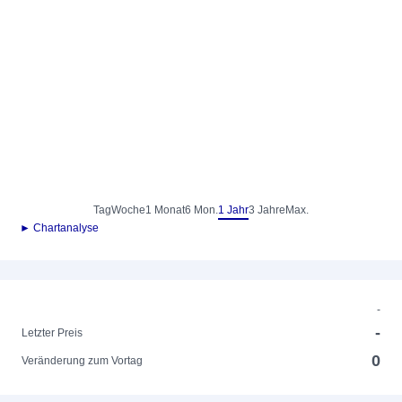
Tag
Woche
1 Monat
6 Mon.
1 Jahr
3 Jahre
Max.
► Chartanalyse
-
-
Letzter Preis
0
Veränderung zum Vortag