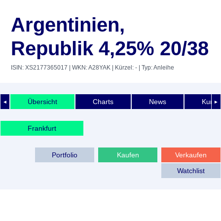
Argentinien,
Republik 4,25% 20/38
ISIN: XS2177365017
| WKN: A28YAK
| Kürzel: -
| Typ: Anleihe
Übersicht
Charts
News
Kurshi
◄
►
Frankfurt
Portfolio
Kaufen
Verkaufen
Watchlist