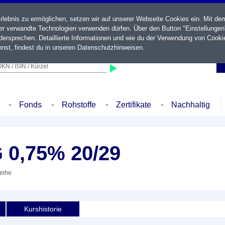
ebnis zu ermöglichen, setzen wir auf unserer Webseite Cookies ein. Mit de
der verwandte Technologien verwenden dürfen. Über den Button "Einstellungen
ersprechen. Detaillierte Informationen und wie du der Verwendung von Cooki
nst, findest du in unseren
Datenschutzhinweisen
.
KN / ISIN / Kürzel
Fonds
Rohstoffe
Zertifikate
Nachhaltig
 0,75% 20/29
leihe
Kurshistorie