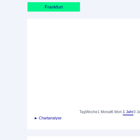
Frankfurt
Tag
Woche
1 Monat
6 Mon.
1 Jahr
3 J
► Chartanalyse