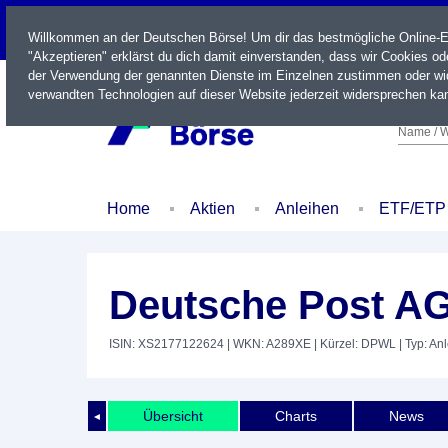
LIVE
Willkommen an der Deutschen Börse! Um dir das bestmögliche Online-Erl
"Akzeptieren" erklärst du dich damit einverstanden, dass wir Cookies o
der Verwendung der genannten Dienste im Einzelnen zustimmen oder wid
verwandten Technologien auf dieser Website jederzeit widersprechen kan
Name / W
Home
Aktien
Anleihen
ETF/ETP
Deutsche Post AG
ISIN: XS2177122624
| WKN: A289XE
| Kürzel: DPWL
| Typ: An
Übersicht
Charts
News
◄