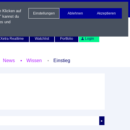
m Klicken auf
Einstellungen
Ablehnen
Akzeptieren
" kannst du
es und
Newsletter
Kontakt
English
Xetra Realtime
Watchlist
Portfolio
Login
News
Wissen
Einstieg
►