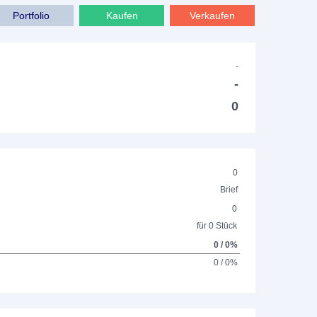
Portfolio
Kaufen
Verkaufen
-
-
0
0
Brief
0
für 0 Stück
0 / 0%
0 / 0%