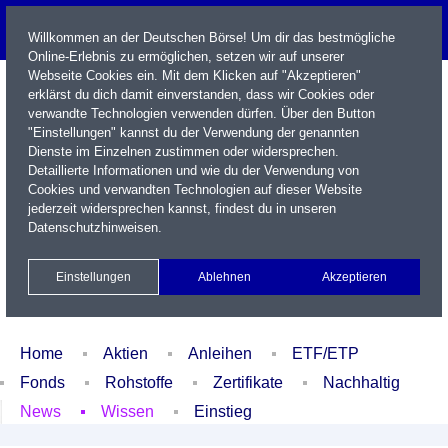
Willkommen an der Deutschen Börse! Um dir das bestmögliche
Online-Erlebnis zu ermöglichen, setzen wir auf unserer
Webseite Cookies ein. Mit dem Klicken auf "Akzeptieren"
erklärst du dich damit einverstanden, dass wir Cookies oder
verwandte Technologien verwenden dürfen. Über den Button
"Einstellungen" kannst du der Verwendung der genannten
Dienste im Einzelnen zustimmen oder widersprechen.
Detaillierte Informationen und wie du der Verwendung von
Cookies und verwandten Technologien auf dieser Website
Name / WKN / ISIN / Kürzel
jederzeit widersprechen kannst, findest du in unseren
Datenschutzhinweisen
.
Newsletter
Kontakt
English
Einstellungen
Ablehnen
Akzeptieren
Xetra Realtime
Watchlist
Portfolio
Login
Home
Aktien
Anleihen
ETF/ETP
Fonds
Rohstoffe
Zertifikate
Nachhaltig
News
Wissen
Einstieg