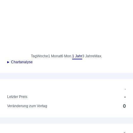
Tag
Woche
1 Monat
6 Mon.
1 Jahr
3 Jahre
Max.
► Chartanalyse
-
-
Letzter Preis
0
Veränderung zum Vortag