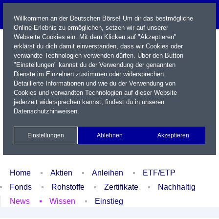
Willkommen an der Deutschen Börse! Um dir das bestmögliche
Online-Erlebnis zu ermöglichen, setzen wir auf unserer
Webseite Cookies ein. Mit dem Klicken auf "Akzeptieren"
erklärst du dich damit einverstanden, dass wir Cookies oder
verwandte Technologien verwenden dürfen. Über den Button
"Einstellungen" kannst du der Verwendung der genannten
Dienste im Einzelnen zustimmen oder widersprechen.
Detaillierte Informationen und wie du der Verwendung von
Cookies und verwandten Technologien auf dieser Website
Name / WKN / ISIN / Kürzel
jederzeit widersprechen kannst, findest du in unseren
Datenschutzhinweisen
.
Newsletter
Kontakt
English
Einstellungen
Ablehnen
Akzeptieren
Xetra Realtime
Watchlist
Portfolio
Login
Home
Aktien
Anleihen
ETF/ETP
Fonds
Rohstoffe
Zertifikate
Nachhaltig
News
Wissen
Einstieg