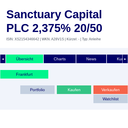
Sanctuary Capital
PLC 2,375% 20/50
ISIN: XS2154346642
| WKN: A28V1S
| Kürzel: -
| Typ: Anleihe
Übersicht
Charts
News
Kurshi
◄
►
Frankfurt
Portfolio
Kaufen
Verkaufen
Watchlist