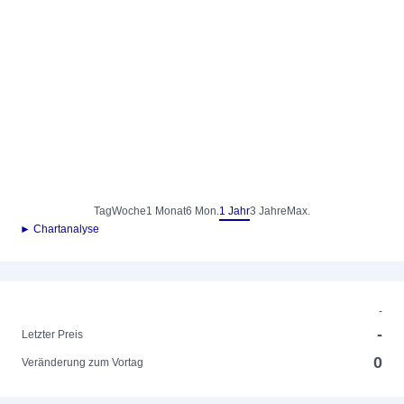
Tag
Woche
1 Monat
6 Mon.
1 Jahr
3 Jahre
Max.
► Chartanalyse
-
-
Letzter Preis
0
Veränderung zum Vortag