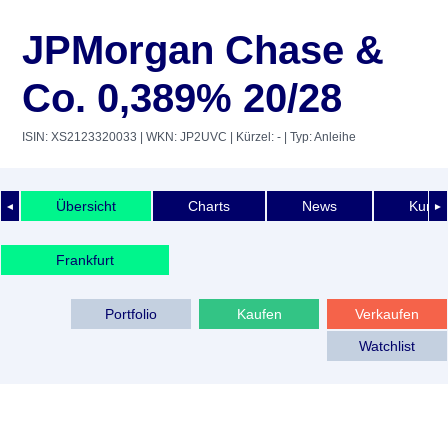
JPMorgan Chase &
Co. 0,389% 20/28
ISIN: XS2123320033
| WKN: JP2UVC
| Kürzel: -
| Typ: Anleihe
Übersicht
Charts
News
Kurshi
◄
►
Frankfurt
Portfolio
Kaufen
Verkaufen
Watchlist