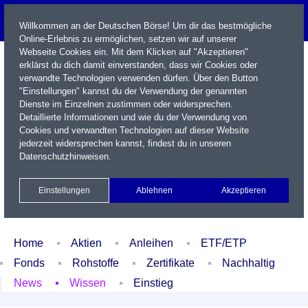
Willkommen an der Deutschen Börse! Um dir das bestmögliche
Online-Erlebnis zu ermöglichen, setzen wir auf unserer
Webseite Cookies ein. Mit dem Klicken auf "Akzeptieren"
erklärst du dich damit einverstanden, dass wir Cookies oder
verwandte Technologien verwenden dürfen. Über den Button
"Einstellungen" kannst du der Verwendung der genannten
Dienste im Einzelnen zustimmen oder widersprechen.
Detaillierte Informationen und wie du der Verwendung von
Cookies und verwandten Technologien auf dieser Website
Name / WKN / ISIN / Kürzel
jederzeit widersprechen kannst, findest du in unseren
Datenschutzhinweisen
.
Newsletter
Kontakt
English
Einstellungen
Ablehnen
Akzeptieren
Xetra Realtime
Watchlist
Portfolio
Login
Home
Aktien
Anleihen
ETF/ETP
Fonds
Rohstoffe
Zertifikate
Nachhaltig
News
Wissen
Einstieg