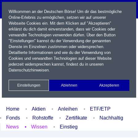
Willkommen an der Deutschen Börse! Um dir das bestmögliche
Online-Erlebnis zu ermöglichen, setzen wir auf unserer
Webseite Cookies ein. Mit dem Klicken auf "Akzeptieren"
erklärst du dich damit einverstanden, dass wir Cookies oder
verwandte Technologien verwenden dürfen. Über den Button
"Einstellungen" kannst du der Verwendung der genannten
Dienste im Einzelnen zustimmen oder widersprechen.
Detaillierte Informationen und wie du der Verwendung von
Cookies und verwandten Technologien auf dieser Website
Name / WKN / ISIN / Kürzel
jederzeit widersprechen kannst, findest du in unseren
Datenschutzhinweisen
.
Newsletter
Kontakt
English
Einstellungen
Ablehnen
Akzeptieren
Xetra Realtime
Watchlist
Portfolio
Login
Home
Aktien
Anleihen
ETF/ETP
Fonds
Rohstoffe
Zertifikate
Nachhaltig
News
Wissen
Einstieg