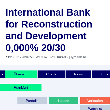
International Bank
for Reconstruction
and Development
0,000% 20/30
ISIN: XS2122894855
| WKN: A28TZG
| Kürzel: -
| Typ: Anleihe
Übersicht
Charts
News
Kurshi
◄
►
Frankfurt
Portfolio
Kaufen
Verkaufen
Watchlist