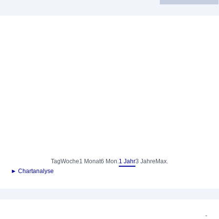
Tag
Woche
1 Monat
6 Mon.
1 Jahr
3 Jahre
Max.
► Chartanalyse
-