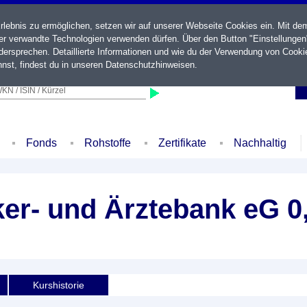
ebnis zu ermöglichen, setzen wir auf unserer Webseite Cookies ein. Mit de
der verwandte Technologien verwenden dürfen. Über den Button "Einstellungen
ersprechen. Detaillierte Informationen und wie du der Verwendung von Cooki
nst, findest du in unseren
Datenschutzhinweisen
.
KN / ISIN / Kürzel
Fonds
Rohstoffe
Zertifikate
Nachhaltig
er- und Ärztebank eG 0
Kurshistorie