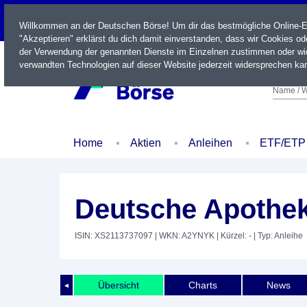
LIVE
Willkommen an der Deutschen Börse! Um dir das bestmögliche Online-Erl
"Akzeptieren" erklärst du dich damit einverstanden, dass wir Cookies o
der Verwendung der genannten Dienste im Einzelnen zustimmen oder wid
verwandten Technologien auf dieser Website jederzeit widersprechen kan
Name / W
Home
Aktien
Anleihen
ETF/ETP
Deutsche Apothek
ISIN: XS2113737097
| WKN: A2YNYK
| Kürzel: -
| Typ: Anleihe
Übersicht
Charts
News
◄