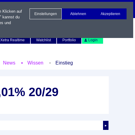
m Klicken auf
Einstellungen
Ablehnen
Akzeptieren
" kannst du
es und
Newsletter
Kontakt
English
Xetra Realtime
Watchlist
Portfolio
Login
News
Wissen
Einstieg
,01% 20/29
►