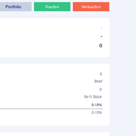
Portfolio
Kaufen
Verkaufen
-
-
0
0
Brief
0
für 0 Stück
0 / 0%
0 / 0%