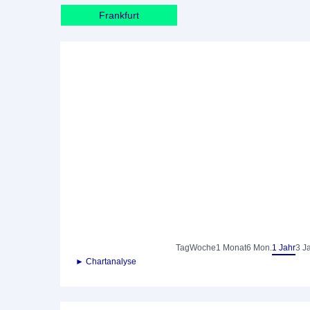
Frankfurt
Tag
Woche
1 Monat
6 Mon.
1 Jahr
3 J
► Chartanalyse