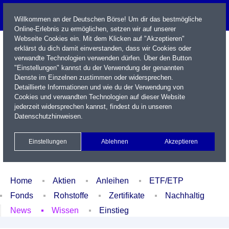
Willkommen an der Deutschen Börse! Um dir das bestmögliche
Online-Erlebnis zu ermöglichen, setzen wir auf unserer
Webseite Cookies ein. Mit dem Klicken auf "Akzeptieren"
erklärst du dich damit einverstanden, dass wir Cookies oder
verwandte Technologien verwenden dürfen. Über den Button
"Einstellungen" kannst du der Verwendung der genannten
Dienste im Einzelnen zustimmen oder widersprechen.
Detaillierte Informationen und wie du der Verwendung von
Cookies und verwandten Technologien auf dieser Website
Name / WKN / ISIN / Kürzel
jederzeit widersprechen kannst, findest du in unseren
Datenschutzhinweisen
.
Newsletter
Kontakt
English
Einstellungen
Ablehnen
Akzeptieren
Xetra Realtime
Watchlist
Portfolio
Login
Home
Aktien
Anleihen
ETF/ETP
Fonds
Rohstoffe
Zertifikate
Nachhaltig
News
Wissen
Einstieg