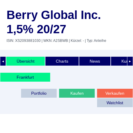
Berry Global Inc.
1,5% 20/27
ISIN: XS2093881030
| WKN: A2SBWB
| Kürzel: -
| Typ: Anleihe
Übersicht
Charts
News
Kurshi
◄
►
Frankfurt
Portfolio
Kaufen
Verkaufen
Watchlist