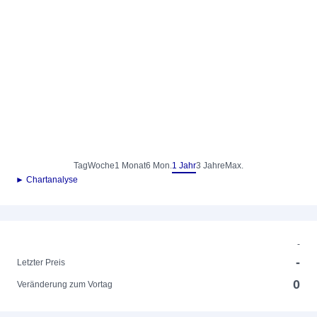
Tag
Woche
1 Monat
6 Mon.
1 Jahr
3 Jahre
Max.
► Chartanalyse
-
-
Letzter Preis
0
Veränderung zum Vortag