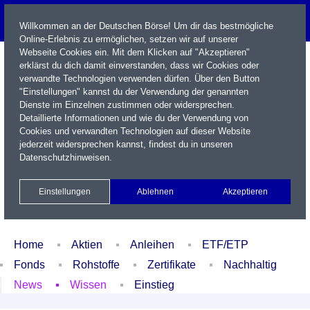
Willkommen an der Deutschen Börse! Um dir das bestmögliche
Online-Erlebnis zu ermöglichen, setzen wir auf unserer
Webseite Cookies ein. Mit dem Klicken auf "Akzeptieren"
erklärst du dich damit einverstanden, dass wir Cookies oder
verwandte Technologien verwenden dürfen. Über den Button
"Einstellungen" kannst du der Verwendung der genannten
Dienste im Einzelnen zustimmen oder widersprechen.
Detaillierte Informationen und wie du der Verwendung von
Cookies und verwandten Technologien auf dieser Website
Name / WKN / ISIN / Kürzel
jederzeit widersprechen kannst, findest du in unseren
Datenschutzhinweisen
.
Newsletter
Kontakt
English
Einstellungen
Ablehnen
Akzeptieren
Xetra Realtime
Watchlist
Portfolio
Login
Home
Aktien
Anleihen
ETF/ETP
Fonds
Rohstoffe
Zertifikate
Nachhaltig
News
Wissen
Einstieg