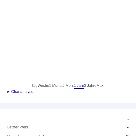
Tag
Woche
1 Monat
6 Mon.
1 Jahr
3 Jahre
Max.
► Chartanalyse
-
-
Letzter Preis