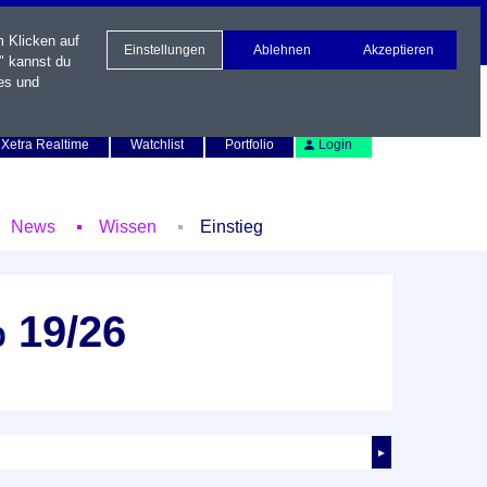
m Klicken auf
Einstellungen
Ablehnen
Akzeptieren
" kannst du
es und
Newsletter
Kontakt
English
Xetra Realtime
Watchlist
Portfolio
Login
News
Wissen
Einstieg
 19/26
►