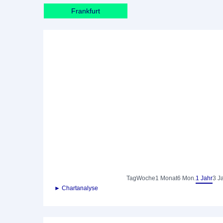
Frankfurt
Tag
Woche
1 Monat
6 Mon.
1 Jahr
3 J
► Chartanalyse