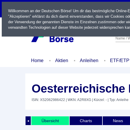
LIVE
Willkommen an der Deutschen Börse! Um dir das bestmögliche Online-Erl
"Akzeptieren" erklärst du dich damit einverstanden, dass wir Cookies o
der Verwendung der genannten Dienste im Einzelnen zustimmen oder wid
verwandten Technologien auf dieser Website jederzeit widersprechen kan
Name / W
Home
Aktien
Anleihen
ETF/ETP
Oesterreichische
ISIN: XS2062986422
| WKN: A2R8XG
| Kürzel: -
| Typ: Anleihe
Übersicht
Charts
News
◄