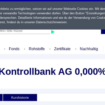
ebnis zu ermöglichen, setzen wir auf unserer Webseite Cookies ein. Mit de
der verwandte Technologien verwenden dürfen. Über den Button "Einstellungen
ersprechen. Detaillierte Informationen und wie du der Verwendung von Cooki
nst, findest du in unseren
Datenschutzhinweisen
.
KN / ISIN / Kürzel
Fonds
Rohstoffe
Zertifikate
Nachhaltig
 Kontrollbank AG 0,000%
Kurshistorie