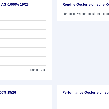
k AG 0,000% 19/26
Rendite Oesterreichische K
Für dieses Wertpapier können leid
/
/
08:00-17:30
000% 19/26
Performance Oesterreichisc