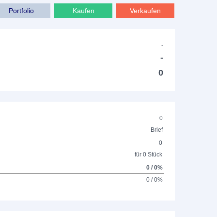
Portfolio
Kaufen
Verkaufen
-
-
0
0
Brief
0
für 0 Stück
0 / 0%
0 / 0%