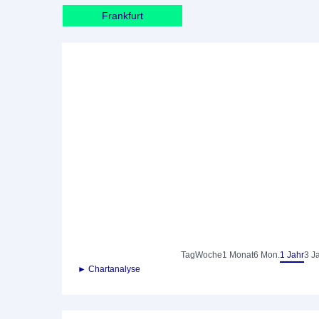
Frankfurt
Tag
Woche
1 Monat
6 Mon.
1 Jahr
3 J
► Chartanalyse