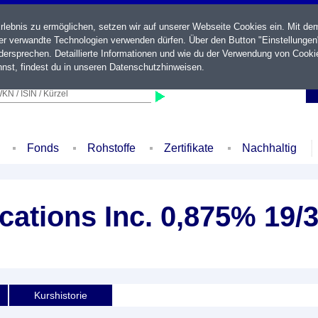
ebnis zu ermöglichen, setzen wir auf unserer Webseite Cookies ein. Mit de
der verwandte Technologien verwenden dürfen. Über den Button "Einstellungen
ersprechen. Detaillierte Informationen und wie du der Verwendung von Cooki
nst, findest du in unseren
Datenschutzhinweisen
.
KN / ISIN / Kürzel
Fonds
Rohstoffe
Zertifikate
Nachhaltig
ations Inc. 0,875% 19/
Kurshistorie