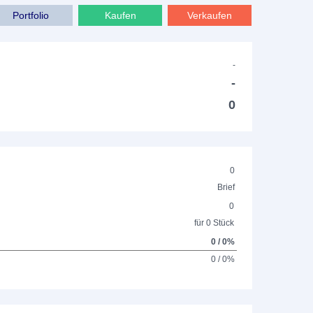
Portfolio
Kaufen
Verkaufen
-
-
0
0
Brief
0
für 0 Stück
0 / 0%
0 / 0%