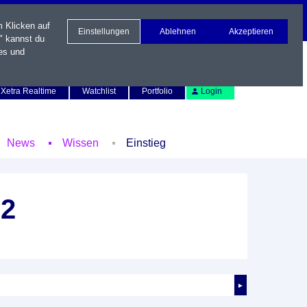
m Klicken auf
Einstellungen
Ablehnen
Akzeptieren
" kannst du
es und
Newsletter
Kontakt
English
Xetra Realtime
Watchlist
Portfolio
Login
News
Wissen
Einstieg
32
►