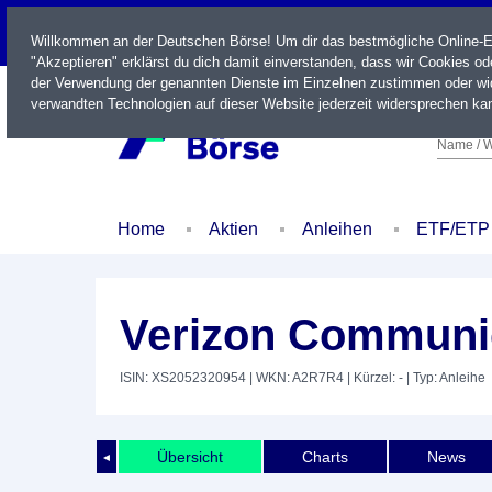
LIVE
Willkommen an der Deutschen Börse! Um dir das bestmögliche Online-Erl
"Akzeptieren" erklärst du dich damit einverstanden, dass wir Cookies o
der Verwendung der genannten Dienste im Einzelnen zustimmen oder wid
verwandten Technologien auf dieser Website jederzeit widersprechen kan
Name / W
Home
Aktien
Anleihen
ETF/ETP
Verizon Communic
ISIN: XS2052320954
| WKN: A2R7R4
| Kürzel: -
| Typ: Anleihe
Übersicht
Charts
News
◄