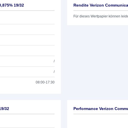
0,875% 19/32
Rendite Verizon Communicat
Für dieses Wertpapier können leid
/
/
08:00-17:30
19/32
Performance Verizon Commun