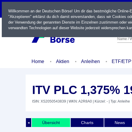
LIVE
Willkommen an der Deutschen Börse! Um dir das bestmögliche Online-Erl
"Akzeptieren" erklärst du dich damit einverstanden, dass wir Cookies o
der Verwendung der genannten Dienste im Einzelnen zustimmen oder wid
verwandten Technologien auf dieser Website jederzeit widersprechen kan
Name / W
Home
Aktien
Anleihen
ETF/ETP
ITV PLC 1,375% 1
ISIN: XS2050543839
| WKN: A2R8A0
| Kürzel: -
| Typ: Anleihe
Übersicht
Charts
News
◄