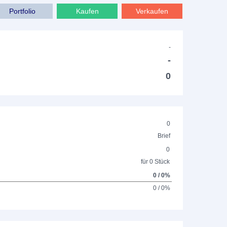
Portfolio
Kaufen
Verkaufen
-
-
0
0
Brief
0
für 0 Stück
0 / 0%
0 / 0%