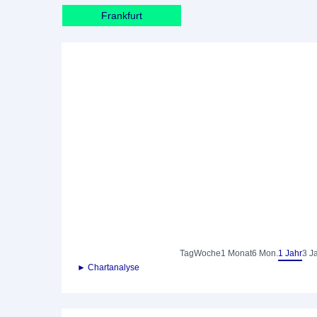
Frankfurt
Tag
Woche
1 Monat
6 Mon.
1 Jahr
3 J
► Chartanalyse