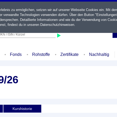
ebnis zu ermöglichen, setzen wir auf unserer Webseite Cookies ein. Mit de
der verwandte Technologien verwenden dürfen. Über den Button "Einstellungen
ersprechen. Detaillierte Informationen und wie du der Verwendung von Cooki
nst, findest du in unseren
Datenschutzhinweisen
.
KN / ISIN / Kürzel
Fonds
Rohstoffe
Zertifikate
Nachhaltig
9/26
Kurshistorie