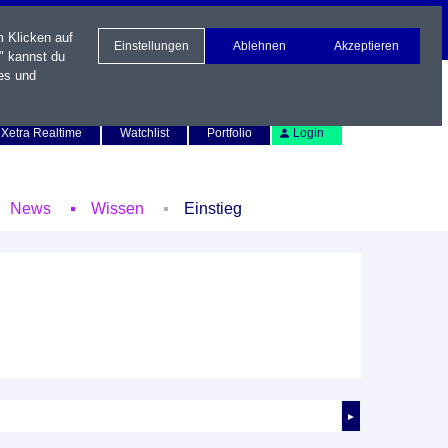
m Klicken auf
Einstellungen
Ablehnen
Akzeptieren
" kannst du
es und
Newsletter
Kontakt
English
Xetra Realtime
Watchlist
Portfolio
Login
News
Wissen
Einstieg
►