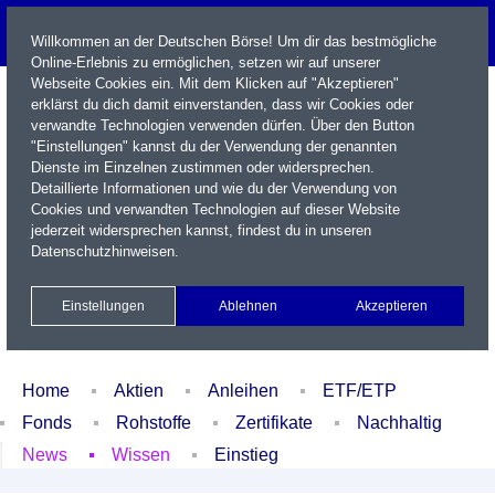
Willkommen an der Deutschen Börse! Um dir das bestmögliche
Online-Erlebnis zu ermöglichen, setzen wir auf unserer
Webseite Cookies ein. Mit dem Klicken auf "Akzeptieren"
erklärst du dich damit einverstanden, dass wir Cookies oder
verwandte Technologien verwenden dürfen. Über den Button
"Einstellungen" kannst du der Verwendung der genannten
Dienste im Einzelnen zustimmen oder widersprechen.
Detaillierte Informationen und wie du der Verwendung von
Cookies und verwandten Technologien auf dieser Website
Name / WKN / ISIN / Kürzel
jederzeit widersprechen kannst, findest du in unseren
Datenschutzhinweisen
.
Newsletter
Kontakt
English
Einstellungen
Ablehnen
Akzeptieren
Xetra Realtime
Watchlist
Portfolio
Login
Home
Aktien
Anleihen
ETF/ETP
Fonds
Rohstoffe
Zertifikate
Nachhaltig
News
Wissen
Einstieg