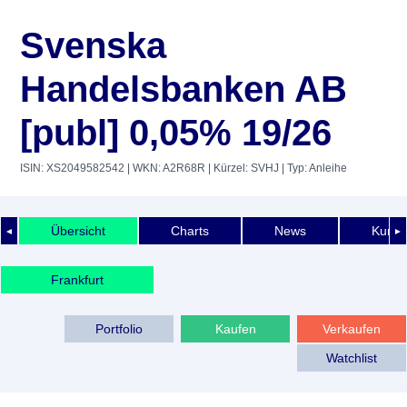
Svenska
Handelsbanken AB
[publ] 0,05% 19/26
ISIN: XS2049582542
| WKN: A2R68R
| Kürzel: SVHJ
| Typ: Anleihe
Übersicht
Charts
News
Kurshi
◄
►
Frankfurt
Portfolio
Kaufen
Verkaufen
Watchlist