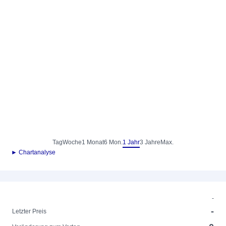
Tag
Woche
1 Monat
6 Mon.
1 Jahr
3 Jahre
Max.
► Chartanalyse
-
-
Letzter Preis