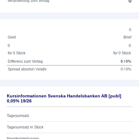
0
Veränderung zum Vortag
0
Geld
Brief
0
0
für 0 Stück
für 0 Stück
Differenz zum Vortag
0 / 0%
Spread absolut / relativ
0 / 0%
Kursinformationen Svenska Handelsbanken AB [publ]
0,05% 19/26
Tagesumsatz
Tagesumsatz in Stück
Preisfeststellungen