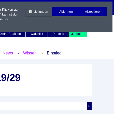
m Klicken auf
Einstellungen
Ablehnen
Akzeptieren
" kannst du
es und
Newsletter
Kontakt
English
Xetra Realtime
Watchlist
Portfolio
Login
News
Wissen
Einstieg
19/29
►