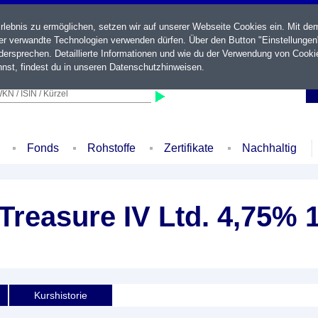
ebnis zu ermöglichen, setzen wir auf unserer Webseite Cookies ein. Mit de
der verwandte Technologien verwenden dürfen. Über den Button "Einstellungen
ersprechen. Detaillierte Informationen und wie du der Verwendung von Cooki
nst, findest du in unseren
Datenschutzhinweisen
.
KN / ISIN / Kürzel
Fonds
Rohstoffe
Zertifikate
Nachhaltig
reasure IV Ltd. 4,75% 
Kurshistorie