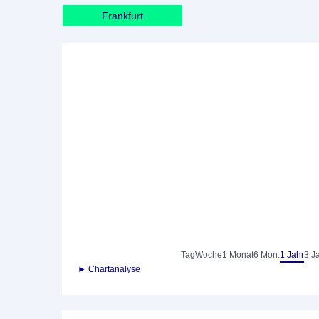
Frankfurt
Tag
Woche
1 Monat
6 Mon.
1 Jahr
3 J
► Chartanalyse