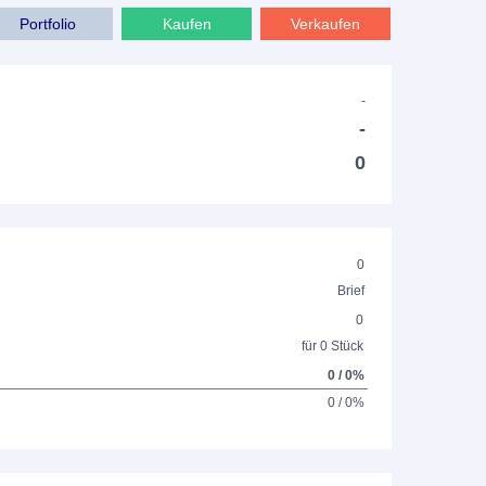
Portfolio
Kaufen
Verkaufen
-
-
0
0
Brief
0
für 0 Stück
0 / 0%
0 / 0%