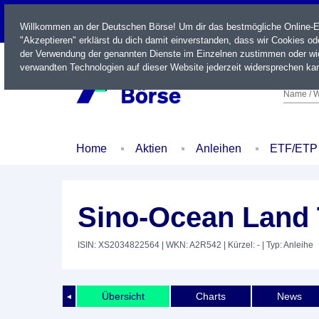
LIVE
Willkommen an der Deutschen Börse! Um dir das bestmögliche Online-Erl
"Akzeptieren" erklärst du dich damit einverstanden, dass wir Cookies o
der Verwendung der genannten Dienste im Einzelnen zustimmen oder wid
verwandten Technologien auf dieser Website jederzeit widersprechen kan
Name / W
Home
Aktien
Anleihen
ETF/ETP
Sino-Ocean Land T
ISIN: XS2034822564
| WKN: A2R542
| Kürzel: -
| Typ: Anleihe
Übersicht
Charts
News
◄