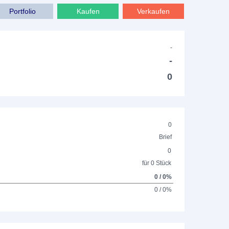
Portfolio
Kaufen
Verkaufen
-
-
0
0
Brief
0
für 0 Stück
0 / 0%
0 / 0%