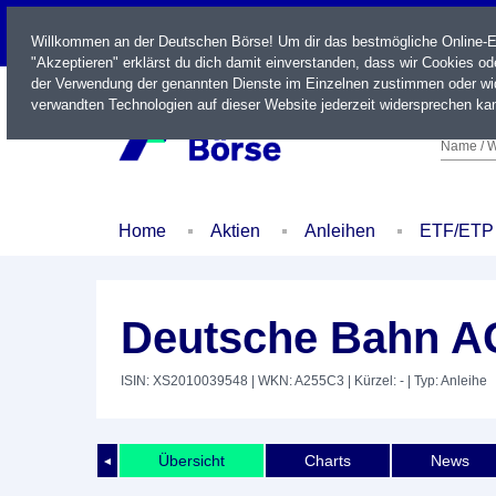
LIVE
Willkommen an der Deutschen Börse! Um dir das bestmögliche Online-Erl
"Akzeptieren" erklärst du dich damit einverstanden, dass wir Cookies o
der Verwendung der genannten Dienste im Einzelnen zustimmen oder wid
verwandten Technologien auf dieser Website jederzeit widersprechen kan
Name / W
Home
Aktien
Anleihen
ETF/ETP
Deutsche Bahn A
ISIN: XS2010039548
| WKN: A255C3
| Kürzel: -
| Typ: Anleihe
Übersicht
Charts
News
◄