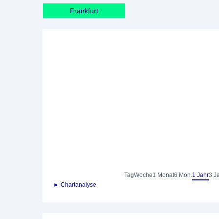
Frankfurt
Tag
Woche
1 Monat
6 Mon.
1 Jahr
3 J
► Chartanalyse