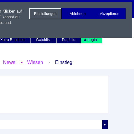
m Klicken auf
Einstellungen
Ablehnen
Akzeptieren
" kannst du
es und
Newsletter
Kontakt
English
Xetra Realtime
Watchlist
Portfolio
Login
News
Wissen
Einstieg
►