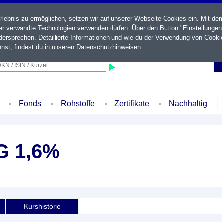
ebnis zu ermöglichen, setzen wir auf unserer Webseite Cookies ein. Mit de
der verwandte Technologien verwenden dürfen. Über den Button "Einstellungen
ersprechen. Detaillierte Informationen und wie du der Verwendung von Cooki
nst, findest du in unseren
Datenschutzhinweisen
.
KN / ISIN / Kürzel
Fonds
Rohstoffe
Zertifikate
Nachhaltig
G 1,6%
Kurshistorie