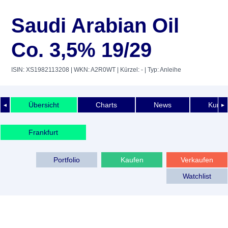
Saudi Arabian Oil
Co. 3,5% 19/29
ISIN: XS1982113208
| WKN: A2R0WT
| Kürzel: -
| Typ: Anleihe
Übersicht
Charts
News
Kurshi
◄
►
Frankfurt
Portfolio
Kaufen
Verkaufen
Watchlist