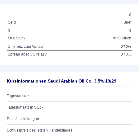
0
Geld
Brief
0
0
für 0 Stück
für 0 Stück
Differenz zum Vortag
0 / 0%
Spread absolut / relativ
0 / 0%
Kursinformationen Saudi Arabian Oil Co. 3,5% 19/29
Tagesumsatz
Tagesumsatz in Stück
Preisfeststellungen
Schlusspreis des letzten Handelstages