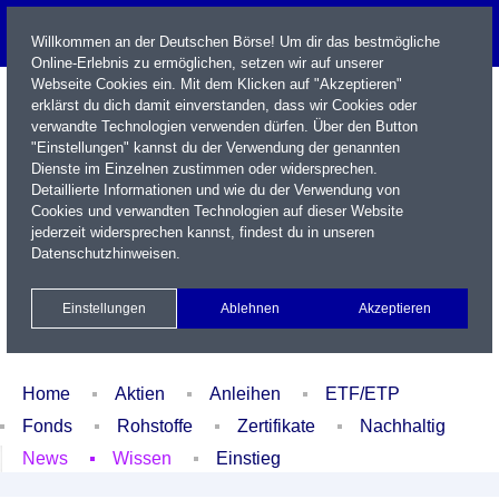
Willkommen an der Deutschen Börse! Um dir das bestmögliche
Online-Erlebnis zu ermöglichen, setzen wir auf unserer
Webseite Cookies ein. Mit dem Klicken auf "Akzeptieren"
erklärst du dich damit einverstanden, dass wir Cookies oder
verwandte Technologien verwenden dürfen. Über den Button
"Einstellungen" kannst du der Verwendung der genannten
Dienste im Einzelnen zustimmen oder widersprechen.
Detaillierte Informationen und wie du der Verwendung von
Cookies und verwandten Technologien auf dieser Website
Name / WKN / ISIN / Kürzel
jederzeit widersprechen kannst, findest du in unseren
Datenschutzhinweisen
.
Newsletter
Kontakt
English
Einstellungen
Ablehnen
Akzeptieren
Xetra Realtime
Watchlist
Portfolio
Login
Home
Aktien
Anleihen
ETF/ETP
Fonds
Rohstoffe
Zertifikate
Nachhaltig
News
Wissen
Einstieg