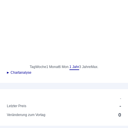
Tag
Woche
1 Monat
6 Mon.
1 Jahr
3 Jahre
Max.
► Chartanalyse
-
-
Letzter Preis
0
Veränderung zum Vortag