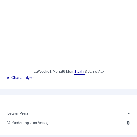
Tag
Woche
1 Monat
6 Mon.
1 Jahr
3 Jahre
Max.
► Chartanalyse
-
-
Letzter Preis
0
Veränderung zum Vortag