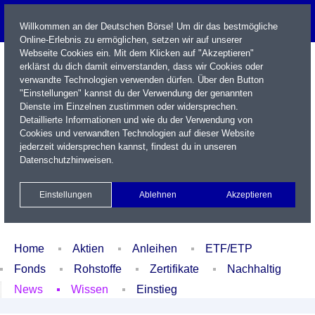
Willkommen an der Deutschen Börse! Um dir das bestmögliche
Online-Erlebnis zu ermöglichen, setzen wir auf unserer
Webseite Cookies ein. Mit dem Klicken auf "Akzeptieren"
erklärst du dich damit einverstanden, dass wir Cookies oder
verwandte Technologien verwenden dürfen. Über den Button
"Einstellungen" kannst du der Verwendung der genannten
Dienste im Einzelnen zustimmen oder widersprechen.
Detaillierte Informationen und wie du der Verwendung von
Cookies und verwandten Technologien auf dieser Website
Name / WKN / ISIN / Kürzel
jederzeit widersprechen kannst, findest du in unseren
Datenschutzhinweisen
.
Newsletter
Kontakt
English
Einstellungen
Ablehnen
Akzeptieren
Xetra Realtime
Watchlist
Portfolio
Login
Home
Aktien
Anleihen
ETF/ETP
Fonds
Rohstoffe
Zertifikate
Nachhaltig
News
Wissen
Einstieg