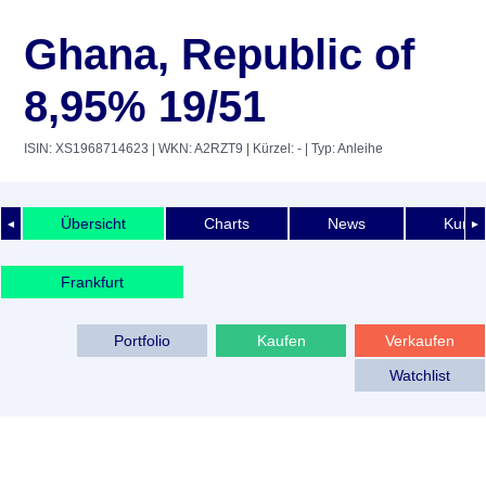
Ghana, Republic of
8,95% 19/51
ISIN: XS1968714623
| WKN: A2RZT9
| Kürzel: -
| Typ: Anleihe
Übersicht
Charts
News
Kurshi
◄
►
Frankfurt
Portfolio
Kaufen
Verkaufen
Watchlist