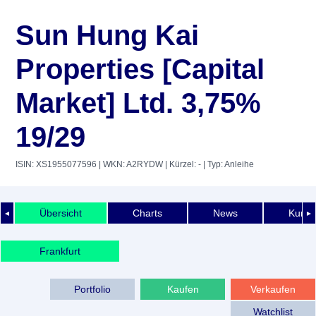
Sun Hung Kai
Properties [Capital
Market] Ltd. 3,75%
19/29
ISIN: XS1955077596
| WKN: A2RYDW
| Kürzel: -
| Typ: Anleihe
Übersicht
Charts
News
Kurshi
◄
►
Frankfurt
Portfolio
Kaufen
Verkaufen
Watchlist