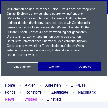
Willkommen an der Deutschen Börse! Um dir das bestmögliche
Online-Erlebnis zu ermöglichen, setzen wir auf unserer
Webseite Cookies ein. Mit dem Klicken auf "Akzeptieren"
erklärst du dich damit einverstanden, dass wir Cookies oder
verwandte Technologien verwenden dürfen. Über den Button
"Einstellungen" kannst du der Verwendung der genannten
Dienste im Einzelnen zustimmen oder widersprechen.
Detaillierte Informationen und wie du der Verwendung von
Cookies und verwandten Technologien auf dieser Website
Name / WKN / ISIN / Kürzel
jederzeit widersprechen kannst, findest du in unseren
Datenschutzhinweisen
.
Newsletter
Kontakt
English
Einstellungen
Ablehnen
Akzeptieren
Xetra Realtime
Watchlist
Portfolio
Login
Home
Aktien
Anleihen
ETF/ETP
Fonds
Rohstoffe
Zertifikate
Nachhaltig
News
Wissen
Einstieg