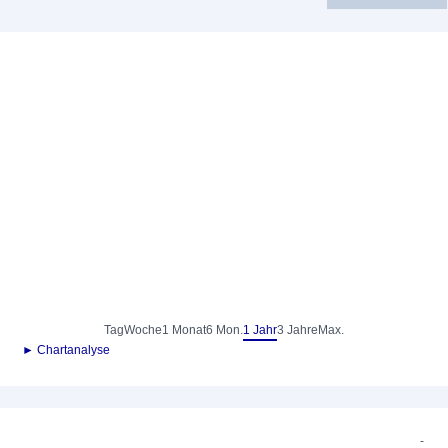
Tag
Woche
1 Monat
6 Mon.
1 Jahr
3 Jahre
Max.
► Chartanalyse
-