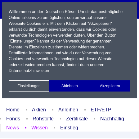
Willkommen an der Deutschen Börse! Um dir das bestmögliche
Online-Erlebnis zu ermöglichen, setzen wir auf unserer
Webseite Cookies ein. Mit dem Klicken auf "Akzeptieren"
erklärst du dich damit einverstanden, dass wir Cookies oder
verwandte Technologien verwenden dürfen. Über den Button
"Einstellungen" kannst du der Verwendung der genannten
Dienste im Einzelnen zustimmen oder widersprechen.
Detaillierte Informationen und wie du der Verwendung von
Cookies und verwandten Technologien auf dieser Website
Name / WKN / ISIN / Kürzel
jederzeit widersprechen kannst, findest du in unseren
Datenschutzhinweisen
.
Newsletter
Kontakt
English
Einstellungen
Ablehnen
Akzeptieren
Xetra Realtime
Watchlist
Portfolio
Login
Home
Aktien
Anleihen
ETF/ETP
Fonds
Rohstoffe
Zertifikate
Nachhaltig
News
Wissen
Einstieg