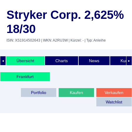
Stryker Corp. 2,625%
18/30
ISIN: XS1914502643
| WKN: A2RU3W
| Kürzel: -
| Typ: Anleihe
Übersicht
Charts
News
Kurshi
◄
►
Frankfurt
Portfolio
Kaufen
Verkaufen
Watchlist