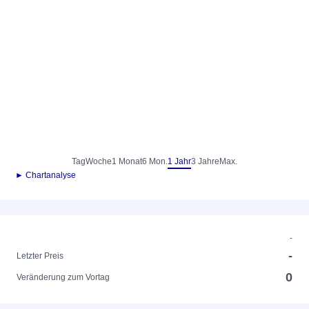
Tag
Woche
1 Monat
6 Mon.
1 Jahr
3 Jahre
Max.
► Chartanalyse
-
-
Letzter Preis
0
Veränderung zum Vortag